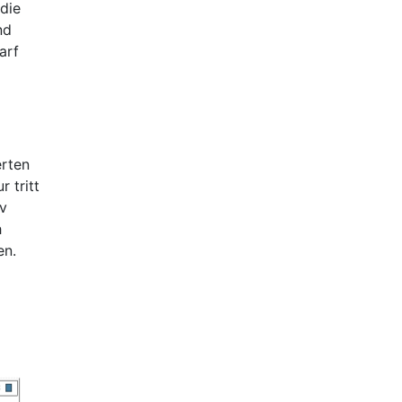
die
nd
arf
erten
 tritt
iv
h
en.