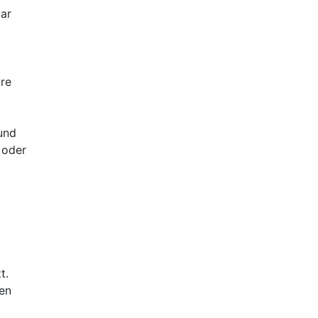
lar
are
 und
 oder
t.
hen