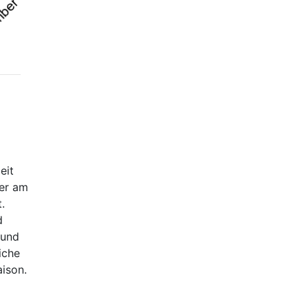
eit
uer am
.
d
 und
iche
aison.