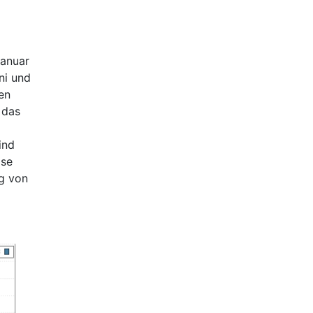
Januar
ni und
en
 das
ind
ise
ng von