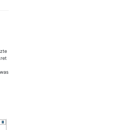
nzte
ret
6
 was