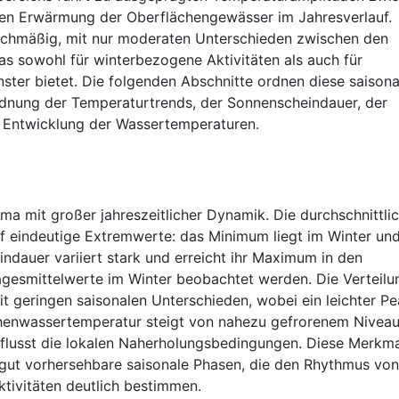
hen Erwärmung der Oberflächengewässer im Jahresverlauf.
leichmäßig, mit nur moderaten Unterschieden zwischen den
as sowohl für winterbezogene Aktivitäten als auch für
nster bietet. Die folgenden Abschnitte ordnen diese saisona
ordnung der Temperaturtrends, der Sonnenscheindauer, der
r Entwicklung der Wassertemperaturen.
ima mit großer jahreszeitlicher Dynamik. Die durchschnittli
uf eindeutige Extremwerte: das Minimum liegt im Winter un
auer variiert stark und erreicht ihr Maximum in den
esmittelwerte im Winter beobachtet werden. Die Verteilu
it geringen saisonalen Unterschieden, wobei ein leichter P
ächenwassertemperatur steigt von nahezu gefrorenem Nivea
flusst die lokalen Naherholungsbedingungen. Diese Merkm
gut vorhersehbare saisonale Phasen, die den Rhythmus von
tivitäten deutlich bestimmen.