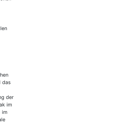
len
chen
d das
ng der
eak im
u im
ale