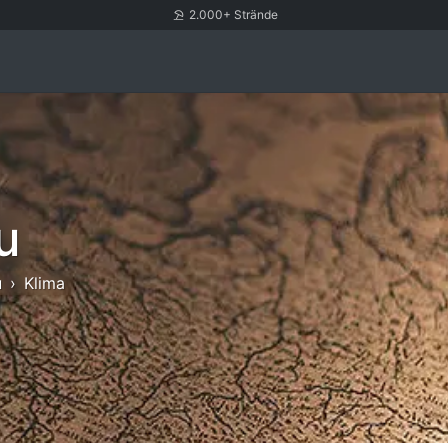
2.000+ Strände
u
u
Klima