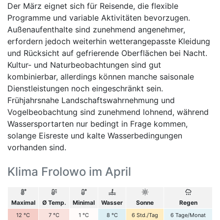
Der März eignet sich für Reisende, die flexible
Programme und variable Aktivitäten bevorzugen.
Außenaufenthalte sind zunehmend angenehmer,
erfordern jedoch weiterhin wetterangepasste Kleidung
und Rücksicht auf gefrierende Oberflächen bei Nacht.
Kultur- und Naturbeobachtungen sind gut
kombinierbar, allerdings können manche saisonale
Dienstleistungen noch eingeschränkt sein.
Frühjahrsnahe Landschaftswahrnehmung und
Vogelbeobachtung sind zunehmend lohnend, während
Wassersportarten nur bedingt in Frage kommen,
solange Eisreste und kalte Wasserbedingungen
vorhanden sind.
Klima Frolowo im April
Maximal
Ø Temp.
Minimal
Wasser
Sonne
Regen
12
°C
7
°C
1
°C
8
°C
6
Std./Tag
6
Tage/Monat