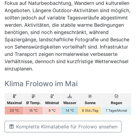
Fokus auf Naturbeobachtung, Wandern und kulturellen
Angeboten. Längere Outdoor-Aktivitäten sind möglich,
sollten jedoch auf variable Tagesverläufe abgestimmt
werden. Aktivitäten, die stabile warme Bedingungen
benötigen, sind noch eingeschränkt, während
Spaziergänge, landschaftliche Fotografie und Besuche
von Sehenswürdigkeiten vorteilhaft sind. Infrastruktur
und Transport zeigen normalerweise verbesserte
Verhältnisse, dennoch sind kurzfristige Wetterwechsel
einzuplanen.
Klima Frolowo im Mai
Maximal
Ø Temp.
Minimal
Wasser
Sonne
Regen
20
°C
15
°C
9
°C
14
°C
8
Std./Tag
7
Tage/Monat
Komplette Klimatabelle für Frolowo ansehen