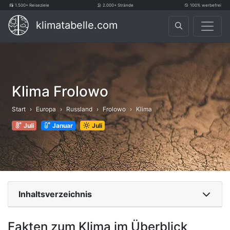
1.500+ Reiseziele
2.000+ Strände
100% werbefrei
klimatabelle.com
Klima Frolowo
Start
Europa
Russland
Frolowo
Klima
Juli
Januar
Juli
Inhaltsverzeichnis
Fakten zum Klima im Überblick