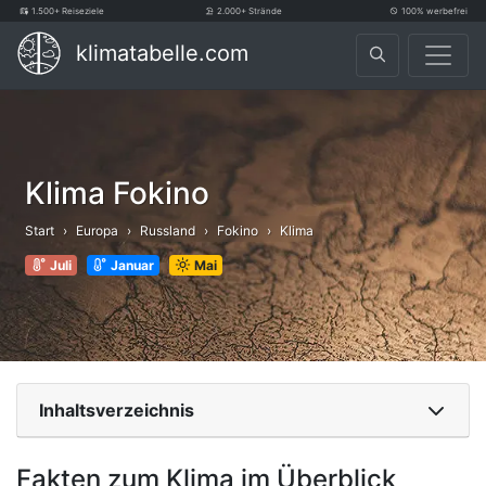
1.500+ Reiseziele
2.000+ Strände
100% werbefrei
klimatabelle.com
Klima Fokino
Start
Europa
Russland
Fokino
Klima
Juli
Januar
Mai
Inhaltsverzeichnis
Fakten zum Klima im Überblick