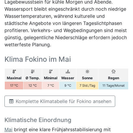
Lagebewusstsein für kühle Morgen und Abende.
Wassersport bleibt eingeschränkt durch noch niedrige
Wassertemperaturen, während kulturelle und
städtische Angebote von längeren Tageslichtphasen
profitieren. Verkehrs- und Wegbedingungen sind meist
günstig, gelegentliche Niederschläge erfordern jedoch
wetterfeste Planung.
Klima Fokino im Mai
Maximal
Ø Temp.
Minimal
Wasser
Sonne
Regen
17
°C
12
°C
7
°C
9
°C
7
Std./Tag
11
Tage/Monat
Komplette Klimatabelle für Fokino ansehen
Klimatische Einordnung
Mai
bringt eine klare Frühjahrsstabilisierung mit