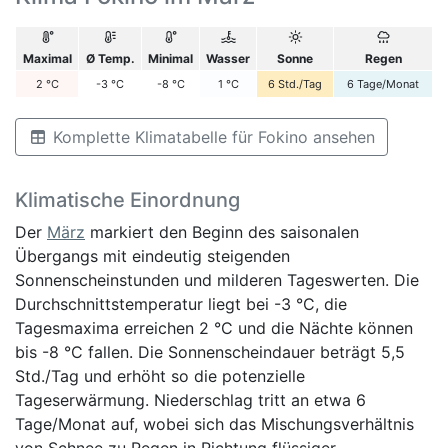
Maximal
Ø Temp.
Minimal
Wasser
Sonne
Regen
2
°C
-3
°C
-8
°C
1
°C
6
Std./Tag
6
Tage/Monat
Komplette Klimatabelle für Fokino ansehen
Klimatische Einordnung
Der
März
markiert den Beginn des saisonalen
Übergangs mit eindeutig steigenden
Sonnenscheinstunden und milderen Tageswerten. Die
Durchschnittstemperatur liegt bei -3 °C, die
Tagesmaxima erreichen 2 °C und die Nächte können
bis -8 °C fallen. Die Sonnenscheindauer beträgt 5,5
Std./Tag und erhöht so die potenzielle
Tageserwärmung. Niederschlag tritt an etwa 6
Tage/Monat auf, wobei sich das Mischungsverhältnis
von Schnee zu Regen in Richtung flüssiger