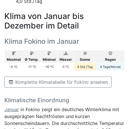
4,0 Std./Tag
Klima von Januar bis
Dezember im Detail
Klima Fokino im Januar
Maximal
Ø Temp.
Minimal
Wasser
Sonne
Regen
-6
°C
-11
°C
-16
°C
0
°C
4
Std./Tag
4
Tage/Monat
Komplette Klimatabelle für Fokino ansehen
Klimatische Einordnung
Januar
in Fokino zeigt ein deutliches Winterklima mit
ausgeprägten Nachtfrösten und kurzen
Sonnenscheindauern. Die durchschnittliche Temperatur