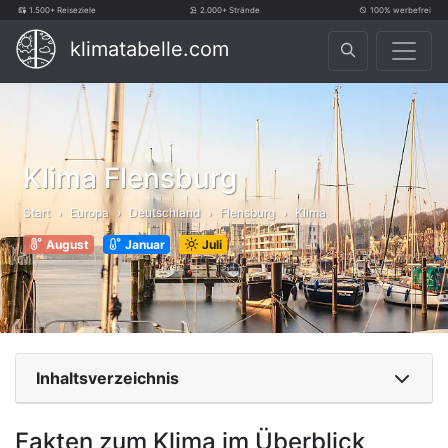
1.500+ Reiseziele
2.000+ Strände
100% werbefrei
klimatabelle.com
Klima Flensburg
Start
Europa
Deutschland
Flensburg
Klima
August
Januar
Juli
Inhaltsverzeichnis
Fakten zum Klima im Überblick