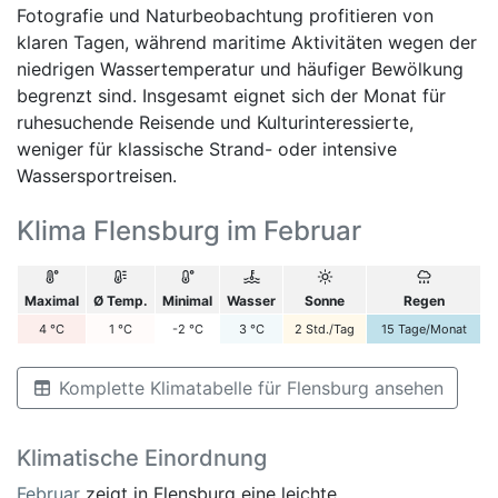
Fotografie und Naturbeobachtung profitieren von
klaren Tagen, während maritime Aktivitäten wegen der
niedrigen Wassertemperatur und häufiger Bewölkung
begrenzt sind. Insgesamt eignet sich der Monat für
ruhesuchende Reisende und Kulturinteressierte,
weniger für klassische Strand- oder intensive
Wassersportreisen.
Klima Flensburg im Februar
Maximal
Ø Temp.
Minimal
Wasser
Sonne
Regen
4
°C
1
°C
-2
°C
3
°C
2
Std./Tag
15
Tage/Monat
Komplette Klimatabelle für Flensburg ansehen
Klimatische Einordnung
Februar
zeigt in Flensburg eine leichte