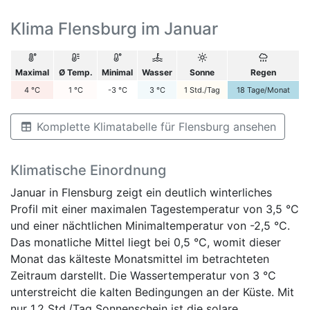
Klima Flensburg im Januar
Maximal
Ø Temp.
Minimal
Wasser
Sonne
Regen
4
°C
1
°C
-3
°C
3
°C
1
Std./Tag
18
Tage/Monat
Komplette Klimatabelle für Flensburg ansehen
Klimatische Einordnung
Januar in Flensburg zeigt ein deutlich winterliches
Profil mit einer maximalen Tagestemperatur von 3,5 °C
und einer nächtlichen Minimaltemperatur von -2,5 °C.
Das monatliche Mittel liegt bei 0,5 °C, womit dieser
Monat das kälteste Monatsmittel im betrachteten
Zeitraum darstellt. Die Wassertemperatur von 3 °C
unterstreicht die kalten Bedingungen an der Küste. Mit
nur 1,2 Std./Tag Sonnenschein ist die solare