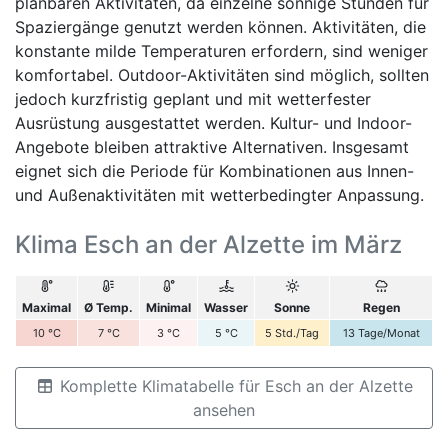
planbaren Aktivitäten, da einzelne sonnige Stunden für
Spaziergänge genutzt werden können. Aktivitäten, die
konstante milde Temperaturen erfordern, sind weniger
komfortabel. Outdoor-Aktivitäten sind möglich, sollten
jedoch kurzfristig geplant und mit wetterfester
Ausrüstung ausgestattet werden. Kultur- und Indoor-
Angebote bleiben attraktive Alternativen. Insgesamt
eignet sich die Periode für Kombinationen aus Innen-
und Außenaktivitäten mit wetterbedingter Anpassung.
Klima Esch an der Alzette im März
Maximal
Ø Temp.
Minimal
Wasser
Sonne
Regen
10
°C
7
°C
3
°C
5
°C
5
Std./Tag
13
Tage/Monat
Komplette Klimatabelle für Esch an der Alzette
ansehen