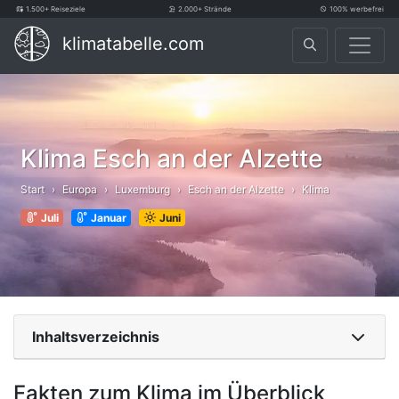
1.500+ Reiseziele
2.000+ Strände
100% werbefrei
klimatabelle.com
Klima Esch an der Alzette
Start
Europa
Luxemburg
Esch an der Alzette
Klima
Juli
Januar
Juni
Inhaltsverzeichnis
Fakten zum Klima im Überblick