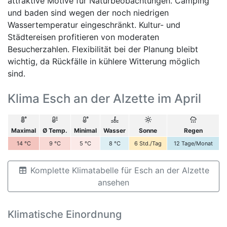
attraktive Motive für Naturbeobachtungen. Camping
und baden sind wegen der noch niedrigen
Wassertemperatur eingeschränkt. Kultur- und
Städtereisen profitieren von moderaten
Besucherzahlen. Flexibilität bei der Planung bleibt
wichtig, da Rückfälle in kühlere Witterung möglich
sind.
Klima Esch an der Alzette im April
Maximal
Ø Temp.
Minimal
Wasser
Sonne
Regen
14
°C
9
°C
5
°C
8
°C
6
Std./Tag
12
Tage/Monat
Komplette Klimatabelle für Esch an der Alzette
ansehen
Klimatische Einordnung