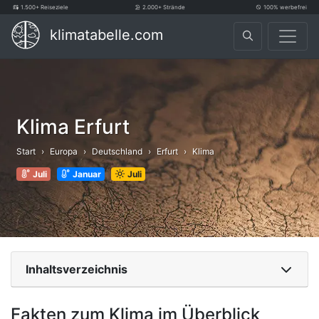
1.500+ Reiseziele
2.000+ Strände
100% werbefrei
klimatabelle.com
Klima Erfurt
Start
Europa
Deutschland
Erfurt
Klima
Juli
Januar
Juli
Inhaltsverzeichnis
Fakten zum Klima im Überblick