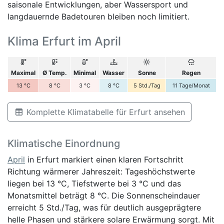
saisonale Entwicklungen, aber Wassersport und
langdauernde Badetouren bleiben noch limitiert.
Klima Erfurt im April
Maximal
Ø Temp.
Minimal
Wasser
Sonne
Regen
13
°C
8
°C
3
°C
8
°C
5
Std./Tag
11
Tage/Monat
Komplette Klimatabelle für Erfurt ansehen
Klimatische Einordnung
April
in Erfurt markiert einen klaren Fortschritt
Richtung wärmerer Jahreszeit: Tageshöchstwerte
liegen bei 13 °C, Tiefstwerte bei 3 °C und das
Monatsmittel beträgt 8 °C. Die Sonnenscheindauer
erreicht 5 Std./Tag, was für deutlich ausgeprägtere
helle Phasen und stärkere solare Erwärmung sorgt. Mit