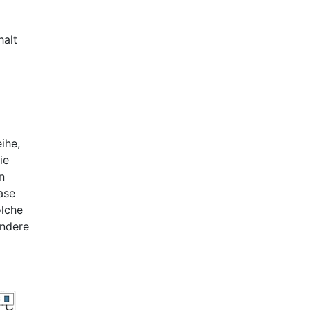
halt
ihe,
ie
n
ase
olche
ondere