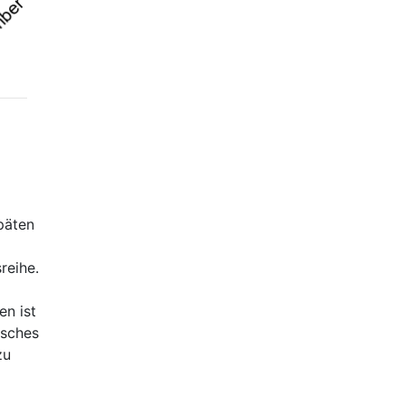
päten
reihe.
en ist
isches
zu