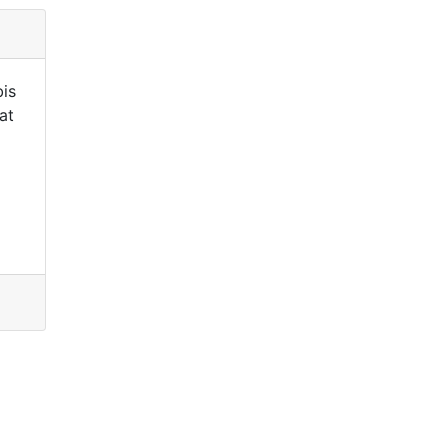
is
at