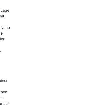
e Lage
mit
e Nähe
ie
der
s
einer
chen
mmt
rlauf