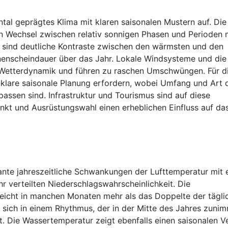
ntal geprägtes Klima mit klaren saisonalen Mustern auf. Di
en Wechsel zwischen relativ sonnigen Phasen und Perioden 
h sind deutliche Kontraste zwischen den wärmsten und den
nenscheindauer über das Jahr. Lokale Windsysteme und di
ge Wetterdynamik und führen zu raschen Umschwüngen. Für d
e klare saisonale Planung erfordern, wobei Umfang und Art 
passen sind. Infrastruktur und Tourismus sind auf diese
punkt und Ausrüstungswahl einen erheblichen Einfluss auf da
nte jahreszeitliche Schwankungen der Lufttemperatur mit 
r verteilten Niederschlagswahrscheinlichkeit. Die
reicht in manchen Monaten mehr als das Doppelte der tägli
 sich in einem Rhythmus, der in der Mitte des Jahres zuni
 Die Wassertemperatur zeigt ebenfalls einen saisonalen Ve