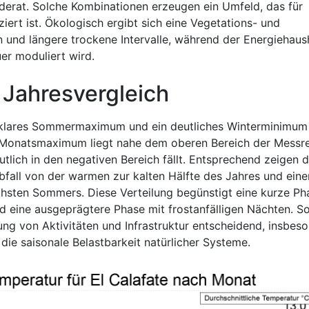
derat. Solche Kombinationen erzeugen ein Umfeld, das für
nziert ist. Ökologisch ergibt sich eine Vegetations- und
 und längere trockene Intervalle, während der Energiehaus
er moduliert wird.
 Jahresvergleich
in klares Sommermaximum und ein deutliches Winterminimum
Monatsmaximum liegt nahe dem oberen Bereich der Messre
ich in den negativen Bereich fällt. Entsprechend zeigen d
bfall von der warmen zur kalten Hälfte des Jahres und eine
chsten Sommers. Diese Verteilung begünstigt eine kurze Ph
d eine ausgeprägtere Phase mit frostanfälligen Nächten. S
ng von Aktivitäten und Infrastruktur entscheidend, insbes
die saisonale Belastbarkeit natürlicher Systeme.