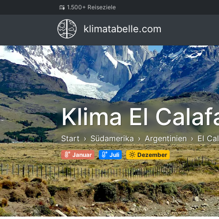
1.500+ Reiseziele
klimatabelle.com
Klima El Calaf
Start
Südamerika
Argentinien
El Ca
Januar
Juli
Dezember