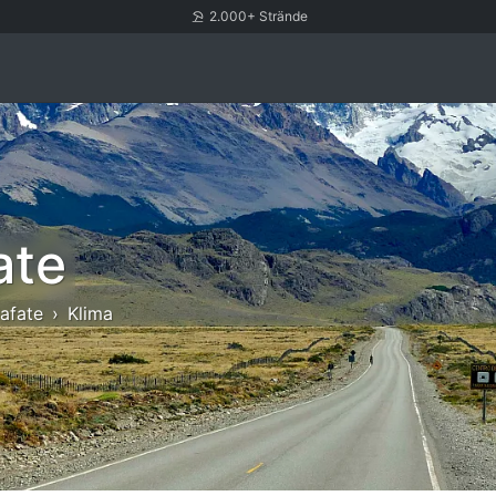
2.000+ Strände
ate
lafate
Klima