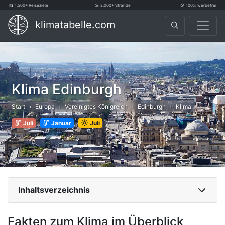
1.500+ Reiseziele
2.000+ Strände
100% werbefrei
klimatabelle.com
Klima Edinburgh
Start
Europa
Vereinigtes Königreich
Edinburgh
Klima
Juli
Januar
Juli
Inhaltsverzeichnis
Fakten zum Klima im Überblick