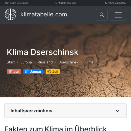
1.500+ Reiseziele
2.000+ Strände
100% werbefrei
klimatabelle.com
Klima Dserschinsk
Start
Europa
Russland
Dserschinsk
Klima
Juli
Januar
Juli
Inhaltsverzeichnis
Fakten zum Klima im Überblick