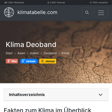
1.500+ Reiseziele
2.000+ Strände
100% werbefrei
klimatabelle.com
Klima Deoband
Start
Asien
Indien
Deoband
Klima
Mai
Januar
Januar
Inhaltsverzeichnis
Fakten zum Klima im Überblick