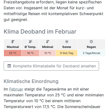
Freizeitangebote erfordern, liegen keine spezifischen
Daten vor. Insgesamt ist der Monat für kurz- und
mittelfristige Reisen mit kontemplativem Schwerpunkt
gut geeignet.
Klima Deoband im Februar
Maximal
Ø Temp.
Minimal
Sonne
Regen
25
°C
18
°C
10
°C
9
Std./Tag
3
Tage/Monat
Komplette Klimatabelle für Deoband ansehen
Klimatische Einordnung
Im
Februar
steigt die Tageswärme an mit einer
maximalen Temperatur von 25 °C und einer minimalen
Temperatur von 10 °C bei einem mittleren
Temperaturwert von 17,5 °C. Die Sonnenscheindauer