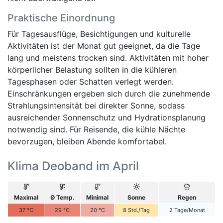
Praktische Einordnung
Für Tagesausflüge, Besichtigungen und kulturelle
Aktivitäten ist der Monat gut geeignet, da die Tage
lang und meistens trocken sind. Aktivitäten mit hoher
körperlicher Belastung sollten in die kühleren
Tagesphasen oder Schatten verlegt werden.
Einschränkungen ergeben sich durch die zunehmende
Strahlungsintensität bei direkter Sonne, sodass
ausreichender Sonnenschutz und Hydrationsplanung
notwendig sind. Für Reisende, die kühle Nächte
bevorzugen, bleiben Abende komfortabel.
Klima Deoband im April
Maximal
Ø Temp.
Minimal
Sonne
Regen
37
°C
29
°C
20
°C
8
Std./Tag
2
Tage/Monat