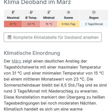
Klima Deoband im März
Maximal
Ø Temp.
Minimal
Sonne
Regen
31
°C
23
°C
15
°C
9
Std./Tag
3
Tage/Monat
Komplette Klimatabelle für Deoband ansehen
Klimatische Einordnung
Der
März
zeigt einen deutlichen Anstieg der
Tageshöchstwerte mit einer maximalen Temperatur
von 31 °C und einer minimalen Temperatur von 15 °C
bei einem mittleren Monatswert von 23 °C. Die
Sonnenscheindauer bleibt bei 8,5 Std./Tag und es sind
rund 3 Tage/Monat mit Niederschlag zu erwarten.
Diese Konstellation markiert den Übergang zu heißen
Tagesbedingungen bei noch moderaten Nächten.
Klimatisch handelt es sich um eine warme