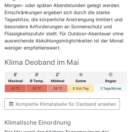
Morgen- oder späten Abendstunden gelegt werden.
Einschränkungen ergeben sich durch die starke
Tageshitze, die körperliche Anstrengung limitiert und
besondere Anforderungen an Sonnenschutz und
Flüssigkeitszufuhr stellt. Für Outdoor-Abenteuer ohne
ausreichende Abkühlungsmöglichkeiten ist der Monat
weniger empfehlenswert.
Klima Deoband im Mai
Maximal
Ø Temp.
Minimal
Sonne
Regen
41
°C
33
°C
26
°C
8
Std./Tag
3
Tage/Monat
Komplette Klimatabelle für Deoband ansehen
Klimatische Einordnung
Der Mai weist das höchste Tagesmaximum der