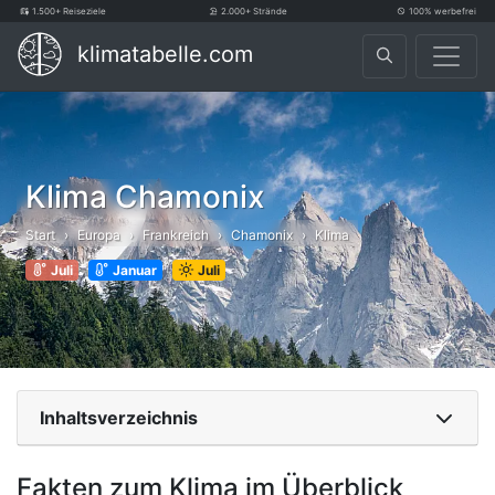
1.500+ Reiseziele
2.000+ Strände
100% werbefrei
klimatabelle.com
Klima Chamonix
Start
Europa
Frankreich
Chamonix
Klima
Juli
Januar
Juli
Inhaltsverzeichnis
Fakten zum Klima im Überblick