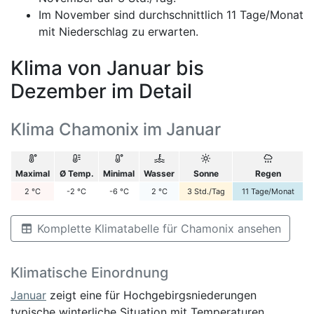
Im November sind durchschnittlich 11 Tage/Monat
mit Niederschlag zu erwarten.
Klima von Januar bis
Dezember im Detail
Klima Chamonix im Januar
Maximal
Ø Temp.
Minimal
Wasser
Sonne
Regen
2
°C
-2
°C
-6
°C
2
°C
3
Std./Tag
11
Tage/Monat
Komplette Klimatabelle für Chamonix ansehen
Klimatische Einordnung
Januar
zeigt eine für Hochgebirgsniederungen
typische winterliche Situation mit Temperaturen