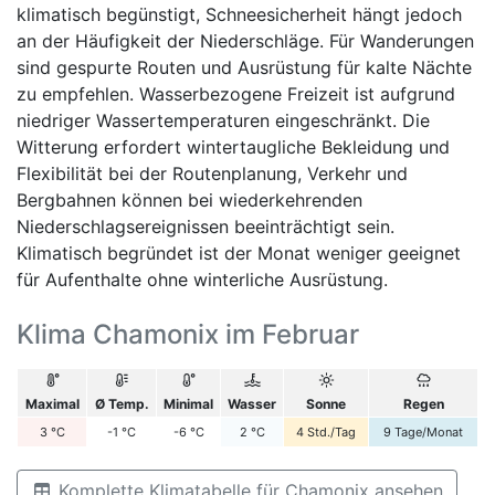
klimatisch begünstigt, Schneesicherheit hängt jedoch
an der Häufigkeit der Niederschläge. Für Wanderungen
sind gespurte Routen und Ausrüstung für kalte Nächte
zu empfehlen. Wasserbezogene Freizeit ist aufgrund
niedriger Wassertemperaturen eingeschränkt. Die
Witterung erfordert wintertaugliche Bekleidung und
Flexibilität bei der Routenplanung, Verkehr und
Bergbahnen können bei wiederkehrenden
Niederschlagsereignissen beeinträchtigt sein.
Klimatisch begründet ist der Monat weniger geeignet
für Aufenthalte ohne winterliche Ausrüstung.
Klima Chamonix im Februar
Maximal
Ø Temp.
Minimal
Wasser
Sonne
Regen
3
°C
-1
°C
-6
°C
2
°C
4
Std./Tag
9
Tage/Monat
Komplette Klimatabelle für Chamonix ansehen