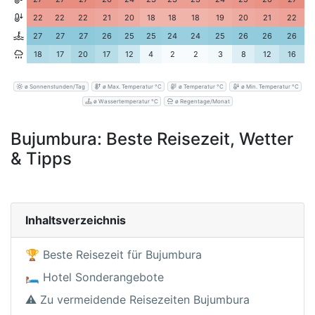
22
22
22
21
20
18
18
18
19
20
21
22
27
27
27
26
25
25
24
24
25
26
26
26
18
17
20
17
12
4
2
2
3
8
12
16
ø Sonnenstunden/Tag
ø Max. Temperatur °C
ø Temperatur °C
ø Min. Temperatur °C
ø Wassertemperatur °C
ø Regentage/Monat
Bujumbura: Beste Reisezeit, Wetter
& Tipps
Inhaltsverzeichnis
🏆 Beste Reisezeit für Bujumbura
🛏️ Hotel Sonderangebote
⚠️ Zu vermeidende Reisezeiten Bujumbura