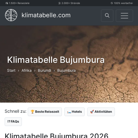
1.500+ Reiseziele
2.000+ Strände
100% werbefrei
klimatabelle.com
Klimatabelle Bujumbura
Start
Afrika
Burundi
Bujumbura
Schnell zu:
🏆 Beste Reisezeit
🛏️ Hotels
🚀 Aktivitäten
⁉️ FAQs
Klimatabelle Bujumbura 2026