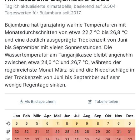
Täglich aktualisierte Klimatabelle, basierend auf 3.504
Tageswerten für Bujumbura seit 2017.
Bujumbura hat ganzjährig warme Temperaturen mit
Monatsdurchschnitten von etwa 22,7 °C bis 26,8 °C
und eine deutlich ausgeprägte Trockenzeit von Juni
bis September mit vielen Sonnenstunden. Die
Wassertemperatur am Tanganjikasee bleibt angenehm
zwischen etwa 24,0 °C und 26,7 °C, während der
regenreichste Monat März ist und die Niederschläge in
der Trockenzeit von Juni bis September auf sehr
wenige Regentage sinken.
Als Bild speichern
Tabelle teilen
Jan
Feb
Mär
Apr
Mai
Jun
Jul
Aug
Sep
Okt
Nov
Dez
5
5
5
6
7
8
9
9
8
7
6
5
32
32
31
31
29
28
28
28
29
30
31
31
27
27
27
26
24
23
23
23
24
25
26
27