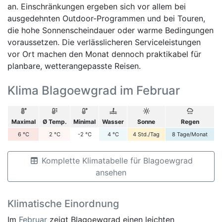
an. Einschränkungen ergeben sich vor allem bei
ausgedehnten Outdoor-Programmen und bei Touren,
die hohe Sonnenscheindauer oder warme Bedingungen
voraussetzen. Die verlässlicheren Serviceleistungen
vor Ort machen den Monat dennoch praktikabel für
planbare, wetterangepasste Reisen.
Klima Blagoewgrad im Februar
Maximal
Ø Temp.
Minimal
Wasser
Sonne
Regen
6
°C
2
°C
-2
°C
4
°C
4
Std./Tag
8
Tage/Monat
Komplette Klimatabelle für Blagoewgrad
ansehen
Klimatische Einordnung
Im
Februar
zeigt Blagoewgrad einen leichten