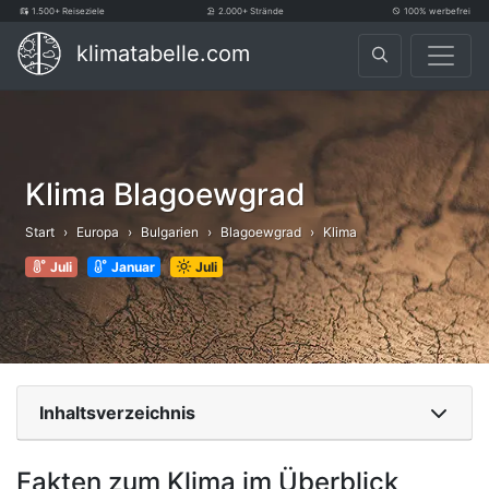
1.500+ Reiseziele
2.000+ Strände
100% werbefrei
klimatabelle.com
Klima Blagoewgrad
Start
Europa
Bulgarien
Blagoewgrad
Klima
Juli
Januar
Juli
Inhaltsverzeichnis
Fakten zum Klima im Überblick