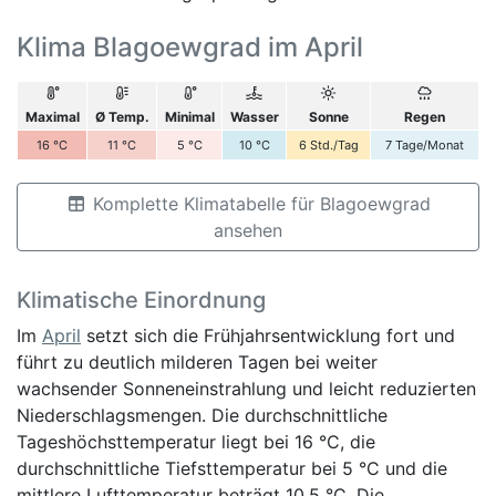
Klima Blagoewgrad im April
Maximal
Ø Temp.
Minimal
Wasser
Sonne
Regen
16
°C
11
°C
5
°C
10
°C
6
Std./Tag
7
Tage/Monat
Komplette Klimatabelle für Blagoewgrad
ansehen
Klimatische Einordnung
Im
April
setzt sich die Frühjahrsentwicklung fort und
führt zu deutlich milderen Tagen bei weiter
wachsender Sonneneinstrahlung und leicht reduzierten
Niederschlagsmengen. Die durchschnittliche
Tageshöchsttemperatur liegt bei 16 °C, die
durchschnittliche Tiefsttemperatur bei 5 °C und die
mittlere Lufttemperatur beträgt 10,5 °C. Die