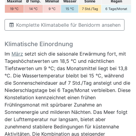
Maximal
Ø Temp.
Minimal
Wasser
Sonne
Regen
19
°C
14
°C
9
°C
15
°C
7
Std./Tag
6
Tage/Monat
Komplette Klimatabelle für Benidorm ansehen
Klimatische Einordnung
Im
März
setzt sich die saisonale Erwärmung fort, mit
Tageshöchstwerten um 18,5 °C und nächtlichen
Tiefstwerten um 9 °C; das Monatsmittel liegt bei 13,8
°C. Die Wassertemperatur bleibt bei 15 °C, während
die Sonnenscheindauer auf 7 Std./Tag ansteigt und die
Niederschlagstage bei 6 Tage/Monat verbleiben. Diese
Konstellation kennzeichnet einen frühen
Frühlingsmonat mit spürbarer Zunahme an
Sonnenenergie und milderen Nächten. Das Meer folgt
der Lufttemperatur nur langsam, bietet aber
zunehmend stabilere Bedingungen für küstennahe
Aktivitäten. Die Kombination aus steigender