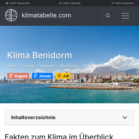
1.500+ Reiseziele
2.000+ Strände
100% werbefrei
klimatabelle.com
Klima Benidorm
Start
Europa
Spanien
Benidorm
Klima
August
Januar
Juli
Inhaltsverzeichnis
Fakten zum Klima im Überblick