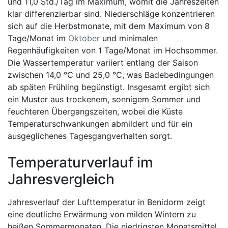
und 11,0 Std./Tag im Maximum, womit die Jahreszeiten
klar differenzierbar sind. Niederschläge konzentrieren
sich auf die Herbstmonate, mit dem Maximum von 8
Tage/Monat im
Oktober
und minimalen
Regenhäufigkeiten von 1 Tage/Monat im Hochsommer.
Die Wassertemperatur variiert entlang der Saison
zwischen 14,0 °C und 25,0 °C, was Badebedingungen
ab späten Frühling begünstigt. Insgesamt ergibt sich
ein Muster aus trockenem, sonnigem Sommer und
feuchteren Übergangszeiten, wobei die Küste
Temperaturschwankungen abmildert und für ein
ausgeglichenes Tagesgangverhalten sorgt.
Temperaturverlauf im
Jahresvergleich
Jahresverlauf der Lufttemperatur in Benidorm zeigt
eine deutliche Erwärmung von milden Wintern zu
heißen Sommermonaten. Die niedrigsten Monatsmittel