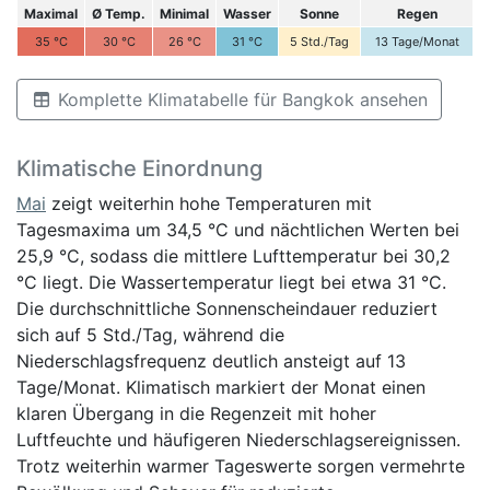
Maximal
Ø Temp.
Minimal
Wasser
Sonne
Regen
35
°C
30
°C
26
°C
31
°C
5
Std./Tag
13
Tage/Monat
Komplette Klimatabelle für Bangkok ansehen
Klimatische Einordnung
Mai
zeigt weiterhin hohe Temperaturen mit
Tagesmaxima um 34,5 °C und nächtlichen Werten bei
25,9 °C, sodass die mittlere Lufttemperatur bei 30,2
°C liegt. Die Wassertemperatur liegt bei etwa 31 °C.
Die durchschnittliche Sonnenscheindauer reduziert
sich auf 5 Std./Tag, während die
Niederschlagsfrequenz deutlich ansteigt auf 13
Tage/Monat. Klimatisch markiert der Monat einen
klaren Übergang in die Regenzeit mit hoher
Luftfeuchte und häufigeren Niederschlagsereignissen.
Trotz weiterhin warmer Tageswerte sorgen vermehrte