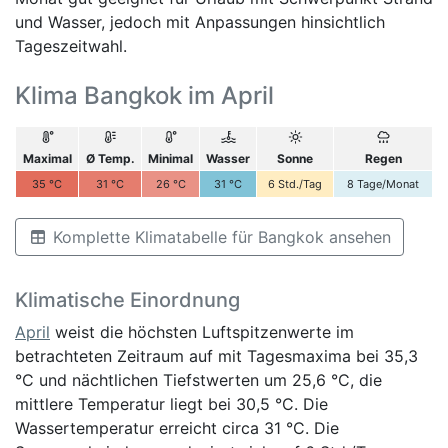
und Wasser, jedoch mit Anpassungen hinsichtlich
Tageszeitwahl.
Klima Bangkok im April
Maximal
Ø Temp.
Minimal
Wasser
Sonne
Regen
35
°C
31
°C
26
°C
31
°C
6
Std./Tag
8
Tage/Monat
Komplette Klimatabelle für Bangkok ansehen
Klimatische Einordnung
April
weist die höchsten Luftspitzenwerte im
betrachteten Zeitraum auf mit Tagesmaxima bei 35,3
°C und nächtlichen Tiefstwerten um 25,6 °C, die
mittlere Temperatur liegt bei 30,5 °C. Die
Wassertemperatur erreicht circa 31 °C. Die