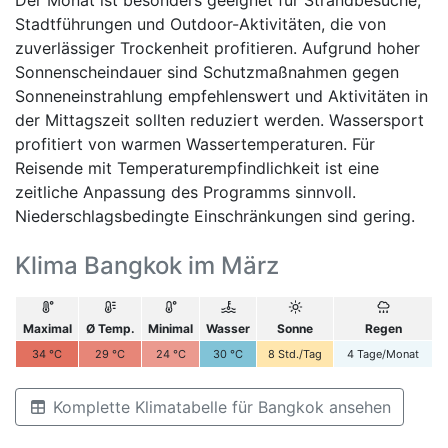
Stadtführungen und Outdoor-Aktivitäten, die von
zuverlässiger Trockenheit profitieren. Aufgrund hoher
Sonnenscheindauer sind Schutzmaßnahmen gegen
Sonneneinstrahlung empfehlenswert und Aktivitäten in
der Mittagszeit sollten reduziert werden. Wassersport
profitiert von warmen Wassertemperaturen. Für
Reisende mit Temperaturempfindlichkeit ist eine
zeitliche Anpassung des Programms sinnvoll.
Niederschlagsbedingte Einschränkungen sind gering.
Klima Bangkok im März
Maximal
Ø Temp.
Minimal
Wasser
Sonne
Regen
34
°C
29
°C
24
°C
30
°C
8
Std./Tag
4
Tage/Monat
Komplette Klimatabelle für Bangkok ansehen