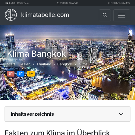
1.500+ Reiseziele
2.000+ Strände
100% werbefrei
klimatabelle.com
Klima Bangkok
Start
Asien
Thailand
Bangkok
Klima
Inhaltsverzeichnis
Fakten zum Klima im Überblick