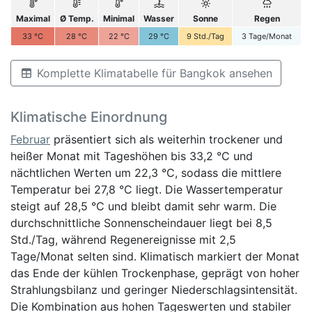
Maximal
Ø Temp.
Minimal
Wasser
Sonne
Regen
33
°C
28
°C
22
°C
29
°C
9
Std./Tag
3
Tage/Monat
Komplette Klimatabelle für Bangkok ansehen
Klimatische Einordnung
Februar
präsentiert sich als weiterhin trockener und
heißer Monat mit Tageshöhen bis 33,2 °C und
nächtlichen Werten um 22,3 °C, sodass die mittlere
Temperatur bei 27,8 °C liegt. Die Wassertemperatur
steigt auf 28,5 °C und bleibt damit sehr warm. Die
durchschnittliche Sonnenscheindauer liegt bei 8,5
Std./Tag, während Regenereignisse mit 2,5
Tage/Monat selten sind. Klimatisch markiert der Monat
das Ende der kühlen Trockenphase, geprägt von hoher
Strahlungsbilanz und geringer Niederschlagsintensität.
Die Kombination aus hohen Tageswerten und stabiler