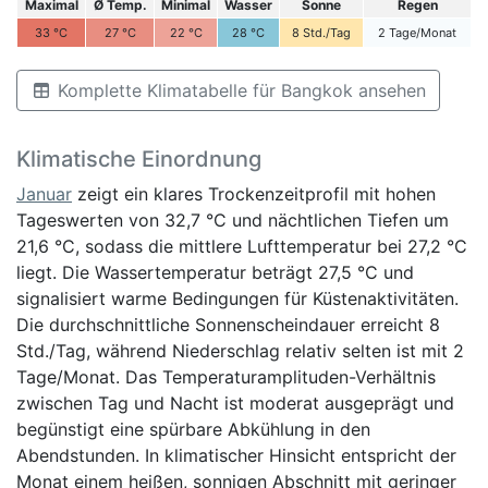
Maximal
Ø Temp.
Minimal
Wasser
Sonne
Regen
33
°C
27
°C
22
°C
28
°C
8
Std./Tag
2
Tage/Monat
Komplette Klimatabelle für Bangkok ansehen
Klimatische Einordnung
Januar
zeigt ein klares Trockenzeitprofil mit hohen
Tageswerten von 32,7 °C und nächtlichen Tiefen um
21,6 °C, sodass die mittlere Lufttemperatur bei 27,2 °C
liegt. Die Wassertemperatur beträgt 27,5 °C und
signalisiert warme Bedingungen für Küstenaktivitäten.
Die durchschnittliche Sonnenscheindauer erreicht 8
Std./Tag, während Niederschlag relativ selten ist mit 2
Tage/Monat. Das Temperaturamplituden-Verhältnis
zwischen Tag und Nacht ist moderat ausgeprägt und
begünstigt eine spürbare Abkühlung in den
Abendstunden. In klimatischer Hinsicht entspricht der
Monat einem heißen, sonnigen Abschnitt mit geringer