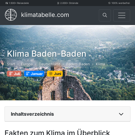
1.500+ Reiseziele
2.000+ Strände
100% werbefrei
klimatabelle.com
Klima Baden-Baden
Start
Europa
Deutschland
Baden-Baden
Klima
Juli
Januar
Juni
Inhaltsverzeichnis
Fakten zum Klima im Überblick