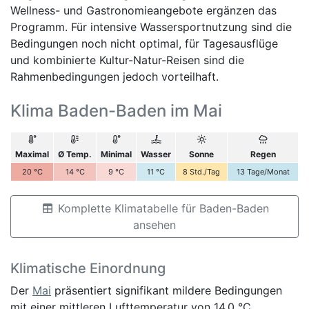
Wellness- und Gastronomieangebote ergänzen das
Programm. Für intensive Wassersportnutzung sind die
Bedingungen noch nicht optimal, für Tagesausflüge
und kombinierte Kultur-Natur-Reisen sind die
Rahmenbedingungen jedoch vorteilhaft.
Klima Baden-Baden im Mai
Maximal
Ø Temp.
Minimal
Wasser
Sonne
Regen
20
°C
14
°C
9
°C
11
°C
8
Std./Tag
13
Tage/Monat
Komplette Klimatabelle für Baden-Baden
ansehen
Klimatische Einordnung
Der
Mai
präsentiert signifikant mildere Bedingungen
mit einer mittleren Lufttemperatur von 14,0 °C.