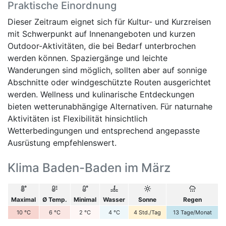
Praktische Einordnung
Dieser Zeitraum eignet sich für Kultur- und Kurzreisen
mit Schwerpunkt auf Innenangeboten und kurzen
Outdoor-Aktivitäten, die bei Bedarf unterbrochen
werden können. Spaziergänge und leichte
Wanderungen sind möglich, sollten aber auf sonnige
Abschnitte oder windgeschützte Routen ausgerichtet
werden. Wellness und kulinarische Entdeckungen
bieten wetterunabhängige Alternativen. Für naturnahe
Aktivitäten ist Flexibilität hinsichtlich
Wetterbedingungen und entsprechend angepasste
Ausrüstung empfehlenswert.
Klima Baden-Baden im März
Maximal
Ø Temp.
Minimal
Wasser
Sonne
Regen
10
°C
6
°C
2
°C
4
°C
4
Std./Tag
13
Tage/Monat