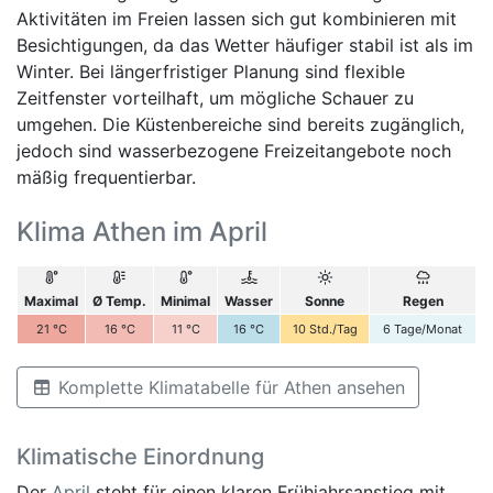
Aktivitäten im Freien lassen sich gut kombinieren mit
Besichtigungen, da das Wetter häufiger stabil ist als im
Winter. Bei längerfristiger Planung sind flexible
Zeitfenster vorteilhaft, um mögliche Schauer zu
umgehen. Die Küstenbereiche sind bereits zugänglich,
jedoch sind wasserbezogene Freizeitangebote noch
mäßig frequentierbar.
Klima Athen im April
Maximal
Ø Temp.
Minimal
Wasser
Sonne
Regen
21
°C
16
°C
11
°C
16
°C
10
Std./Tag
6
Tage/Monat
Komplette Klimatabelle für Athen ansehen
Klimatische Einordnung
Der
April
steht für einen klaren Frühjahrsanstieg mit