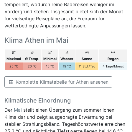
temperiert, wodurch reine Badereisen weniger im
Vordergrund stehen. Insgesamt bietet sich der Monat
für vielseitige Reisepläne an, die Freiraum für
wetterbedingte Anpassungen lassen.
Klima Athen im Mai
Maximal
Ø Temp.
Minimal
Wasser
Sonne
Regen
25
°C
20
°C
15
°C
19
°C
11
Std./Tag
4
Tage/Monat
Komplette Klimatabelle für Athen ansehen
Klimatische Einordnung
Der
Mai
stellt einen Übergang zum sommerlichen
Klima dar und zeigt ausgeprägte Erwärmung bei
stabiler Strahlungsbilanz. Tageshöchstwerte erreichen
25,3 °C und nächtliche Tiefstwerte liegen bei 14,6 °C,