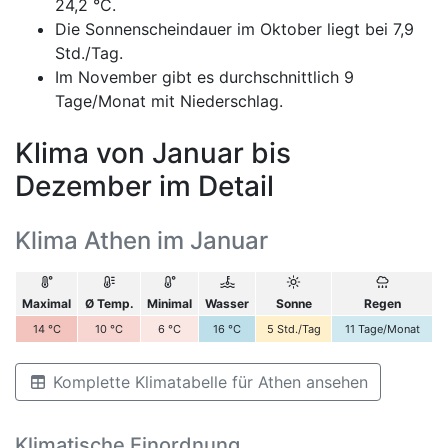
24,2 °C.
Die Sonnenscheindauer im Oktober liegt bei 7,9
Std./Tag.
Im November gibt es durchschnittlich 9
Tage/Monat mit Niederschlag.
Klima von Januar bis
Dezember im Detail
Klima Athen im Januar
Maximal
Ø Temp.
Minimal
Wasser
Sonne
Regen
14
°C
10
°C
6
°C
16
°C
5
Std./Tag
11
Tage/Monat
Komplette Klimatabelle für Athen ansehen
Klimatische Einordnung