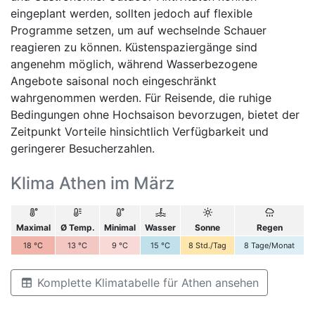
eingeplant werden, sollten jedoch auf flexible
Programme setzen, um auf wechselnde Schauer
reagieren zu können. Küstenspaziergänge sind
angenehm möglich, während Wasserbezogene
Angebote saisonal noch eingeschränkt
wahrgenommen werden. Für Reisende, die ruhige
Bedingungen ohne Hochsaison bevorzugen, bietet der
Zeitpunkt Vorteile hinsichtlich Verfügbarkeit und
geringerer Besucherzahlen.
Klima Athen im März
Maximal
Ø Temp.
Minimal
Wasser
Sonne
Regen
18
°C
13
°C
9
°C
15
°C
8
Std./Tag
8
Tage/Monat
Komplette Klimatabelle für Athen ansehen