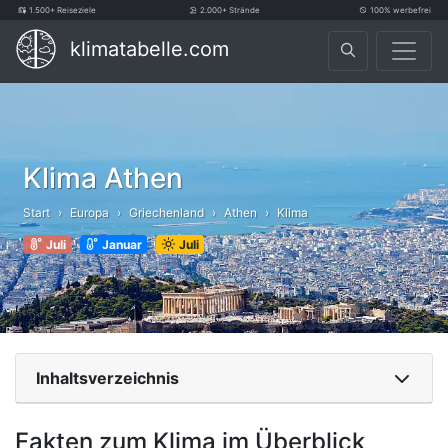
1.500+ Reiseziele
2.000+ Strände
100% werbefrei
klimatabelle.com
Klima Athen
Start
Europa
Griechenland
Athen
Klima
Juli
Januar
Juli
Inhaltsverzeichnis
Fakten zum Klima im Überblick