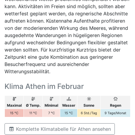
kann. Aktivitäten im Freien sind möglich, sollten aber
wetterfest geplant werden, da regnerische Abschnitte
auftreten können. Küstennahe Aufenthalte profitieren
von der moderierenden Wirkung des Meeres, während
ausgedehnte Wanderungen in hügeligeren Regionen
aufgrund wechselnder Bedingungen flexibler gestaltet
werden sollten. Für kurzfristige Kurztrips bietet der
Zeitpunkt eine gute Kombination aus geringerer
Besucherfrequenz und ausreichender
Witterungsstabilität.
Klima Athen im Februar
Maximal
Ø Temp.
Minimal
Wasser
Sonne
Regen
15
°C
11
°C
7
°C
15
°C
6
Std./Tag
9
Tage/Monat
Komplette Klimatabelle für Athen ansehen