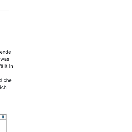
sende
 was
llt in
tliche
ich