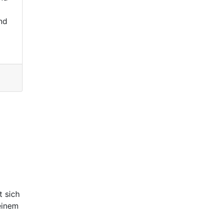
nd
 sich
einem