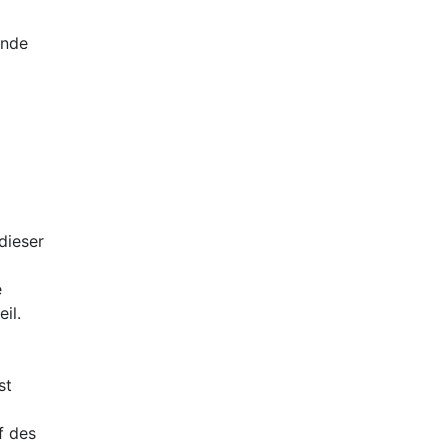
ende
dieser
e
il.
st
f des