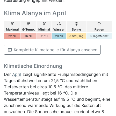
Ausrüstung eingeplant werden.
Klima Alanya im April
Maximal
Ø Temp.
Minimal
Wasser
Sonne
Regen
22
°C
16
°C
11
°C
20
°C
8
Std./Tag
6
Tage/Monat
Komplette Klimatabelle für Alanya ansehen
Klimatische Einordnung
Der
April
zeigt signifikante Frühjahrsbedingungen mit
Tageshöchstwerten um 21,5 °C und nächtlichen
Tiefstwerten bei circa 10,5 °C, das mittlere
Temperaturniveau liegt bei 16 °C. Die
Wassertemperatur steigt auf 19,5 °C und beginnt, eine
zunehmend wärmende Wirkung auf die Küstenluft
auszuüben. Die Sonnenscheindauer erreicht etwa 8