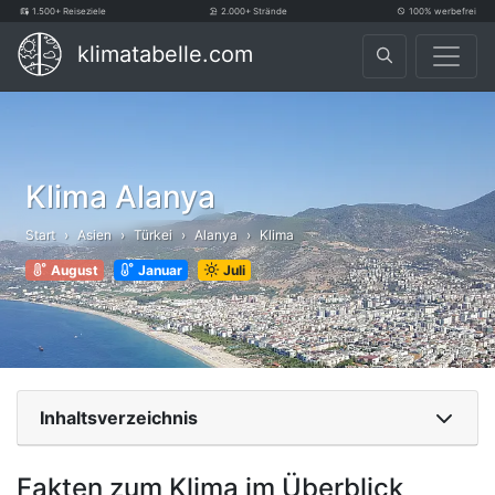
1.500+ Reiseziele
2.000+ Strände
100% werbefrei
klimatabelle.com
Klima Alanya
Start
Asien
Türkei
Alanya
Klima
August
Januar
Juli
Inhaltsverzeichnis
Fakten zum Klima im Überblick