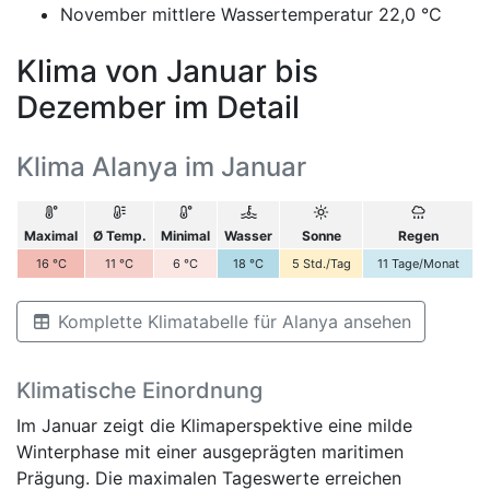
November mittlere Wassertemperatur 22,0 °C
Klima von Januar bis
Dezember im Detail
Klima Alanya im Januar
Maximal
Ø Temp.
Minimal
Wasser
Sonne
Regen
16
°C
11
°C
6
°C
18
°C
5
Std./Tag
11
Tage/Monat
Komplette Klimatabelle für Alanya ansehen
Klimatische Einordnung
Im Januar zeigt die Klimaperspektive eine milde
Winterphase mit einer ausgeprägten maritimen
Prägung. Die maximalen Tageswerte erreichen