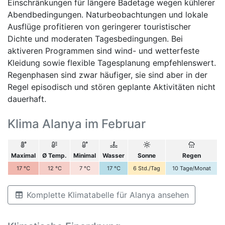
Einschränkungen für längere Badetage wegen kühlerer
Abendbedingungen. Naturbeobachtungen und lokale
Ausflüge profitieren von geringerer touristischer
Dichte und moderaten Tagesbedingungen. Bei
aktiveren Programmen sind wind- und wetterfeste
Kleidung sowie flexible Tagesplanung empfehlenswert.
Regenphasen sind zwar häufiger, sie sind aber in der
Regel episodisch und stören geplante Aktivitäten nicht
dauerhaft.
Klima Alanya im Februar
Maximal
Ø Temp.
Minimal
Wasser
Sonne
Regen
17
°C
12
°C
7
°C
17
°C
6
Std./Tag
10
Tage/Monat
Komplette Klimatabelle für Alanya ansehen