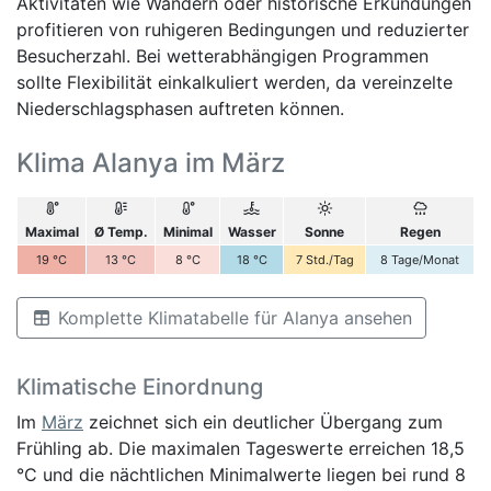
Aktivitäten wie Wandern oder historische Erkundungen
profitieren von ruhigeren Bedingungen und reduzierter
Besucherzahl. Bei wetterabhängigen Programmen
sollte Flexibilität einkalkuliert werden, da vereinzelte
Niederschlagsphasen auftreten können.
Klima Alanya im März
Maximal
Ø Temp.
Minimal
Wasser
Sonne
Regen
19
°C
13
°C
8
°C
18
°C
7
Std./Tag
8
Tage/Monat
Komplette Klimatabelle für Alanya ansehen
Klimatische Einordnung
Im
März
zeichnet sich ein deutlicher Übergang zum
Frühling ab. Die maximalen Tageswerte erreichen 18,5
°C und die nächtlichen Minimalwerte liegen bei rund 8