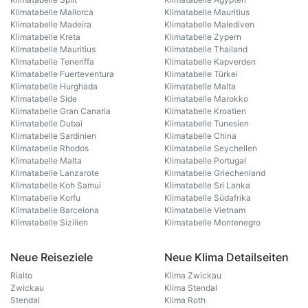
Klimatabelle Mallorca
Klimatabelle Mauritius
Klimatabelle Madeira
Klimatabelle Malediven
Klimatabelle Kreta
Klimatabelle Zypern
Klimatabelle Mauritius
Klimatabelle Thailand
Klimatabelle Teneriffa
Klimatabelle Kapverden
Klimatabelle Fuerteventura
Klimatabelle Türkei
Klimatabelle Hurghada
Klimatabelle Malta
Klimatabelle Side
Klimatabelle Marokko
Klimatabelle Gran Canaria
Klimatabelle Kroatien
Klimatabelle Dubai
Klimatabelle Tunesien
Klimatabelle Sardinien
Klimatabelle China
Klimatabelle Rhodos
Klimatabelle Seychellen
Klimatabelle Malta
Klimatabelle Portugal
Klimatabelle Lanzarote
Klimatabelle Griechenland
Klimatabelle Koh Samui
Klimatabelle Sri Lanka
Klimatabelle Korfu
Klimatabelle Südafrika
Klimatabelle Barcelona
Klimatabelle Vietnam
Klimatabelle Sizilien
Klimatabelle Montenegro
Neue Reiseziele
Neue Klima Detailseiten
Rialto
Klima Zwickau
Zwickau
Klima Stendal
Stendal
Klima Roth