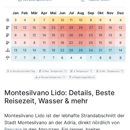
Jan
Feb
Mär
Apr
Mai
Jun
Jul
Aug
Sep
Okt
Nov
Dez
3
4
5
7
9
10
11
10
8
6
4
4
12
13
15
18
23
27
29
29
27
22
16
13
9
9
12
14
19
22
26
26
23
19
13
9
5
6
8
11
15
18
22
22
20
15
10
6
13
13
14
15
19
22
26
26
24
21
17
14
7
7
8
7
7
6
4
4
7
8
9
8
ø Sonnenstunden/Tag
ø Max. Temperatur °C
ø Temperatur °C
ø Min. Temperatur °C
ø Wassertemperatur °C
ø Regentage/Monat
Montesilvano Lido: Details, Beste
Reisezeit, Wasser & mehr
Montesilvano Lido ist der lebhafte Strandabschnitt der
Stadt Montesilvano an der Adria, direkt nördlich von
Pescara
in den Abruzzen. Ein langer, breiter