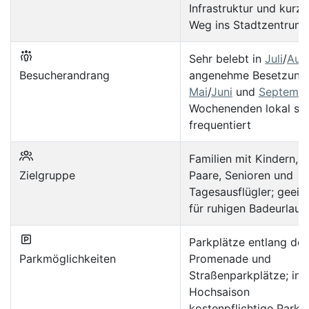
Infrastruktur und kurze
Weg ins Stadtzentrum
Sehr belebt in
Juli
/
Aug
Besucherandrang
angenehme Besetzung 
Mai
/
Juni
und
Septemb
Wochenenden lokal stä
frequentiert
Familien mit Kindern,
Zielgruppe
Paare, Senioren und
Tagesausflügler; geeig
für ruhigen Badeurlaub
Parkplätze entlang der
Parkmöglichkeiten
Promenade und
Straßenparkplätze; in 
Hochsaison
kostenpflichtige Park