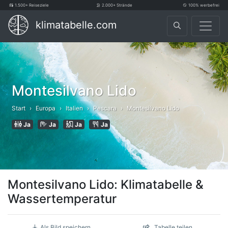
1.500+ Reiseziele
2.000+ Strände
100% werbefrei
klimatabelle.com
Montesilvano Lido
Start
Europa
Italien
Pescara
Montesilvano Lido
Ja
Ja
Ja
Ja
Montesilvano Lido: Klimatabelle &
Wassertemperatur
Als Bild speichern
Tabelle teilen