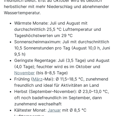
freundlich bleibt. Erst ab Oktober wird es deutlich
herbstlicher mit mehr Niederschlag und abnehmender
Wassertemperatur.
Wärmste Monate: Juli und August mit
durchschnittlich 25,5 °C Lufttemperatur und
Tageshöchstwerten um 29 °C
Sonnenscheinmaximum: Juli mit durchschnittlich
10,5 Sonnenstunden pro Tag (August 10,0 h, Juni
9,5 h)
Geringste Regentage: Juli (3,5 Tage) und August
(4,0 Tage); feuchter wird es im Oktober und
November
(bis 8–8,5 Tage)
Frühling (
März
–Mai): Ø 11,5–18,5 °C, zunehmend
freundlich und ideal für Aktivitäten an Land
Herbst (September–November): Ø 23,0–13,0 °C,
oft noch badefreundlich im September, dann
zunehmend wechselhaft
Kältester Monat:
Januar
mit Ø 8,5 °C