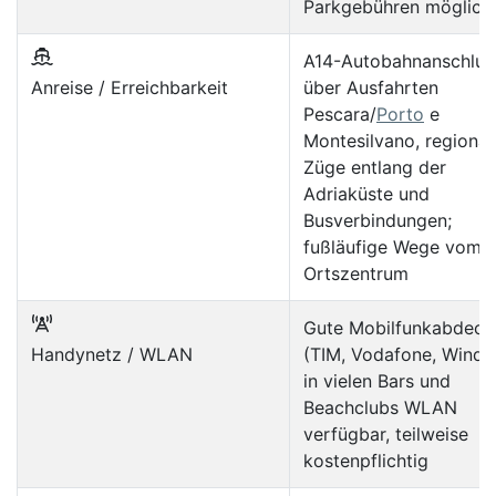
Parkgebühren möglich
A14-Autobahnanschlus
Anreise / Erreichbarkeit
über Ausfahrten
Pescara/
Porto
e
Montesilvano, regional
Züge entlang der
Adriaküste und
Busverbindungen;
fußläufige Wege vom
Ortszentrum
Gute Mobilfunkabdeck
Handynetz / WLAN
(TIM, Vodafone, WindTr
in vielen Bars und
Beachclubs WLAN
verfügbar, teilweise
kostenpflichtig