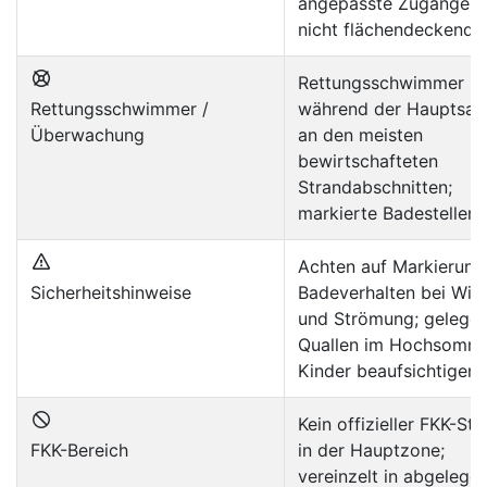
angepasste Zugänge, 
nicht flächendeckend
Rettungsschwimmer
Rettungsschwimmer /
während der Hauptsai
Überwachung
an den meisten
bewirtschafteten
Strandabschnitten;
markierte Badestellen
Achten auf Markierung
Sicherheitshinweise
Badeverhalten bei Win
und Strömung; gelegen
Quallen im Hochsomme
Kinder beaufsichtigen
Kein offizieller FKK-St
FKK-Bereich
in der Hauptzone;
vereinzelt in abgelege