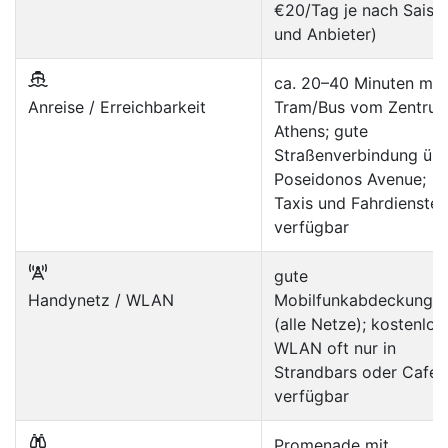
€20/Tag je nach Saiso
und Anbieter)
ca. 20–40 Minuten mit
Anreise / Erreichbarkeit
Tram/Bus vom Zentru
Athens; gute
Straßenverbindung üb
Poseidonos Avenue;
Taxis und Fahrdienste
verfügbar
gute
Handynetz / WLAN
Mobilfunkabdeckung
(alle Netze); kostenlos
WLAN oft nur in
Strandbars oder Cafés
verfügbar
Promenade mit