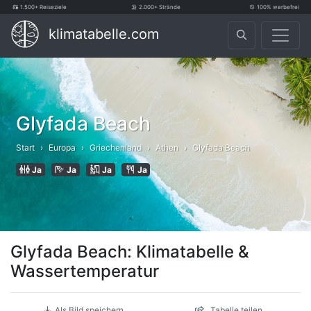
1.500+ Reiseziele
2.000+ Strände
100% werbefrei
klimatabelle.com
Glyfada Beach
Start
Europa
Griechenland
Athen
Glyfada Beach
Ja
Ja
Ja
Ja
Glyfada Beach: Klimatabelle &
Wassertemperatur
Als Bild speichern
Tabelle teilen