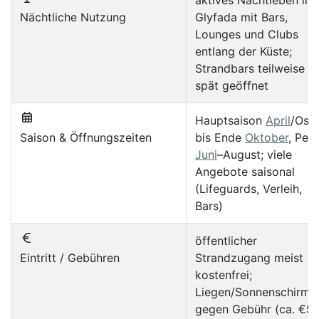
aktives Nachtleben in
Nächtliche Nutzung
Glyfada mit Bars,
Lounges und Clubs
entlang der Küste;
Strandbars teilweise bi
spät geöffnet
Hauptsaison
April
/Oste
Saison & Öffnungszeiten
bis Ende
Oktober
, Pea
Juni
–August; viele
Angebote saisonal
(Lifeguards, Verleih,
Bars)
öffentlicher
Eintritt / Gebühren
Strandzugang meist
kostenfrei;
Liegen/Sonnenschirme
gegen Gebühr (ca. €5–