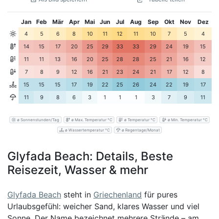
Jan
Feb
Mär
Apr
Mai
Jun
Jul
Aug
Sep
Okt
Nov
Dez
4
5
6
8
10
11
12
11
10
7
5
4
14
15
17
20
25
29
33
33
29
24
19
15
11
11
13
16
20
25
28
28
25
21
16
12
7
8
9
12
16
21
23
24
21
17
12
8
15
15
15
17
19
22
25
26
24
22
19
17
11
9
8
6
3
1
1
1
3
7
9
11
ø Sonnenstunden/Tag
ø Max. Temperatur °C
ø Temperatur °C
ø Min. Temperatur °C
ø Wassertemperatur °C
ø Regentage/Monat
Glyfada Beach: Details, Beste
Reisezeit, Wasser & mehr
Glyfada Beach
steht in
Griechenland
für pures
Urlaubsgefühl: weicher Sand, klares Wasser und viel
Sonne. Der Name bezeichnet mehrere Strände – am