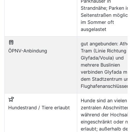
Parkhäuser in
Strandnähe; Parken in
Seitenstraßen möglich,
im Sommer oft
ausgelastet
gut angebunden: Athe
ÖPNV-Anbindung
Tram (Linie Richtung
Glyfada/Voula) und
mehrere Buslinien
verbinden Glyfada mit
dem Stadtzentrum und
Flughafenanschlüssen
Hunde sind an vielen
Hundestrand / Tiere erlaubt
zentralen Abschnitten
während der Hochsais
eingeschränkt oder nic
erlaubt; außerhalb der