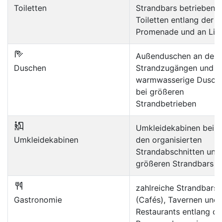
Toiletten
Strandbars betriebene
Toiletten entlang der
Promenade und an Lid
Außenduschen an den
Duschen
Strandzugängen und
warmwasserige Dusch
bei größeren
Strandbetrieben
Umkleidekabinen bei
Umkleidekabinen
den organisierten
Strandabschnitten und
größeren Strandbars
zahlreiche Strandbars
Gastronomie
(Cafés), Tavernen und
Restaurants entlang de