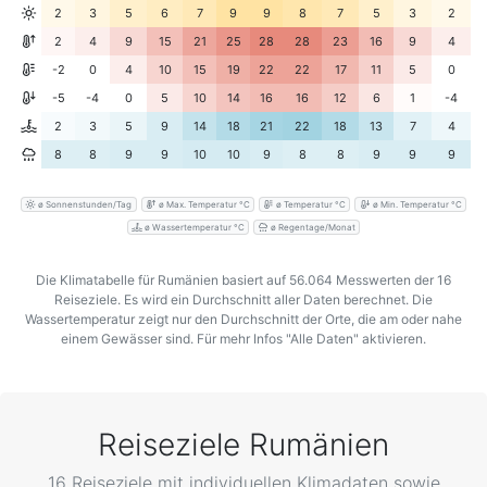
2
3
5
6
7
9
9
8
7
5
3
2
2
4
9
15
21
25
28
28
23
16
9
4
-2
0
4
10
15
19
22
22
17
11
5
0
-5
-4
0
5
10
14
16
16
12
6
1
-4
2
3
5
9
14
18
21
22
18
13
7
4
8
8
9
9
10
10
9
8
8
9
9
9
ø Sonnenstunden/Tag
ø Max. Temperatur °C
ø Temperatur °C
ø Min. Temperatur °C
ø Wassertemperatur °C
ø Regentage/Monat
Die Klimatabelle für Rumänien basiert auf 56.064 Messwerten der 16
Reiseziele. Es wird ein Durchschnitt aller Daten berechnet. Die
Wassertemperatur zeigt nur den Durchschnitt der Orte, die am oder nahe
einem Gewässer sind. Für mehr Infos "Alle Daten" aktivieren.
Reiseziele Rumänien
16 Reiseziele mit individuellen Klimadaten sowie