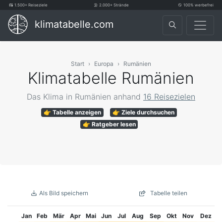
1.500+ Reiseziele
2.000+ Strände
100% werbefrei
klimatabelle.com
Start
Europa
Rumänien
Klimatabelle Rumänien
Das Klima in Rumänien anhand
16 Reisezielen
👉 Tabelle anzeigen
👉 Ziele durchsuchen
👉 Ratgeber lesen
Als Bild speichern
Tabelle teilen
Jan
Feb
Mär
Apr
Mai
Jun
Jul
Aug
Sep
Okt
Nov
Dez