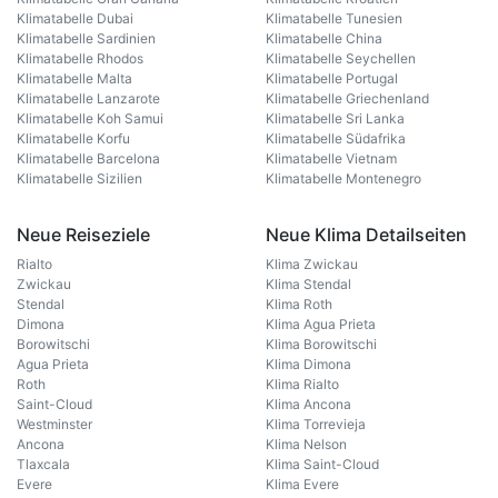
Klimatabelle Dubai
Klimatabelle Tunesien
Klimatabelle Sardinien
Klimatabelle China
Klimatabelle Rhodos
Klimatabelle Seychellen
Klimatabelle Malta
Klimatabelle Portugal
Klimatabelle Lanzarote
Klimatabelle Griechenland
Klimatabelle Koh Samui
Klimatabelle Sri Lanka
Klimatabelle Korfu
Klimatabelle Südafrika
Klimatabelle Barcelona
Klimatabelle Vietnam
Klimatabelle Sizilien
Klimatabelle Montenegro
Neue Reiseziele
Neue Klima Detailseiten
Rialto
Klima Zwickau
Zwickau
Klima Stendal
Stendal
Klima Roth
Dimona
Klima Agua Prieta
Borowitschi
Klima Borowitschi
Agua Prieta
Klima Dimona
Roth
Klima Rialto
Saint-Cloud
Klima Ancona
Westminster
Klima Torrevieja
Ancona
Klima Nelson
Tlaxcala
Klima Saint-Cloud
Evere
Klima Evere