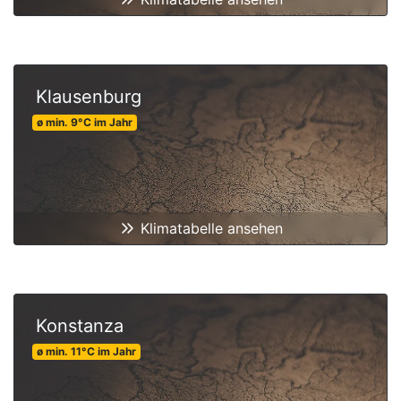
Klausenburg
ø min.
9
°C
im Jahr
Klimatabelle ansehen
Konstanza
ø min.
11
°C
im Jahr