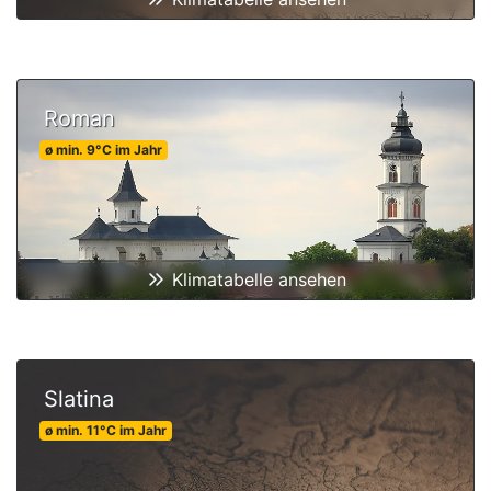
Roman
ø min.
9
°C
im Jahr
Klimatabelle ansehen
Slatina
ø min.
11
°C
im Jahr