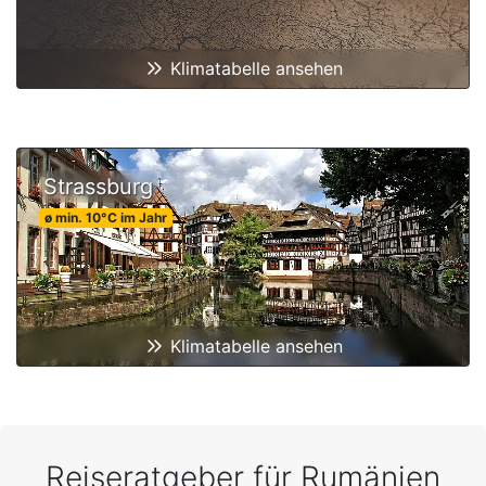
Klimatabelle ansehen
Strassburg
ø min.
10
°C
im Jahr
Klimatabelle ansehen
Reiseratgeber für Rumänien