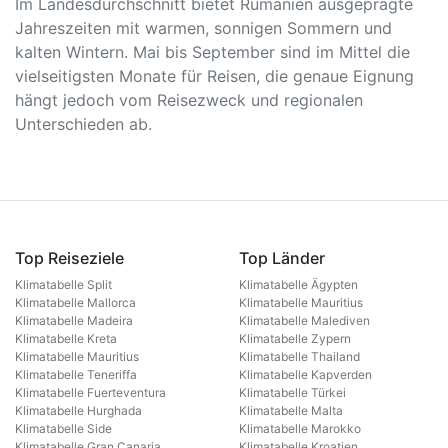
Im Landesdurchschnitt bietet Rumänien ausgeprägte
Jahreszeiten mit warmen, sonnigen Sommern und
kalten Wintern. Mai bis September sind im Mittel die
vielseitigsten Monate für Reisen, die genaue Eignung
hängt jedoch vom Reisezweck und regionalen
Unterschieden ab.
Top Reiseziele
Top Länder
Klimatabelle Split
Klimatabelle Ägypten
Klimatabelle Mallorca
Klimatabelle Mauritius
Klimatabelle Madeira
Klimatabelle Malediven
Klimatabelle Kreta
Klimatabelle Zypern
Klimatabelle Mauritius
Klimatabelle Thailand
Klimatabelle Teneriffa
Klimatabelle Kapverden
Klimatabelle Fuerteventura
Klimatabelle Türkei
Klimatabelle Hurghada
Klimatabelle Malta
Klimatabelle Side
Klimatabelle Marokko
Klimatabelle Gran Canaria
Klimatabelle Kroatien