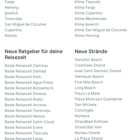
Fargo
Klima Tlaxcala
Herning
Klima Fargo
Ipswich
Klima Cupertino
Torrevieja
Klima Westminster
San Miguel de Cozumel
Klima Ipswich
Cupertino
Klima San Miguel de Cozumel
Nelson
Klima Herning
Neue Ratgeber für deine
Neue Strände
Reisezeit
Garrafon Beach
Creteilsee Strand
Beste Reisezeit Zwickau
Insel Saint Germain Strand
Beste Reisezeit Stendal
Glenduan Beach
Beste Reisezeit Roth
Five Mile Beach
Beste Reisezeit Agua Prieta
Long Beach
Beste Reisezeit Borowitschi
Playa La Mata
Beste Reisezeit Dimona
Playa Moncayo Guardamar
Beste Reisezeit Rialto
San Michele
Beste Reisezeit Ancona
Conchiglie
Beste Reisezeit Torrevieja
Numana
Beste Reisezeit Nelson
Strandbad Rothsee
Beste Reisezeit Saint-Cloud
Strand Bat Yam
Beste Reisezeit Evere
Nordau Strand
Beste Reisezeit Tlaxcala
La Playa Strand
Beste Reisezeit Fargo