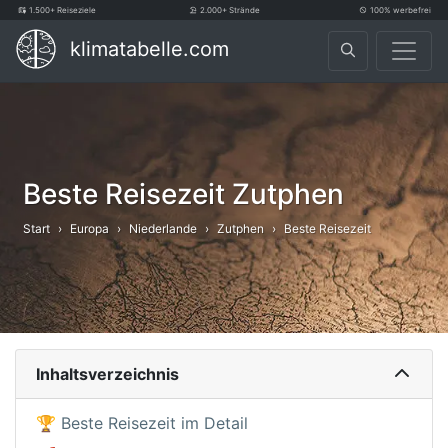
1.500+ Reiseziele
2.000+ Strände
100% werbefrei
klimatabelle.com
Beste Reisezeit Zutphen
Start
Europa
Niederlande
Zutphen
Beste Reisezeit
Inhaltsverzeichnis
🏆 Beste Reisezeit im Detail