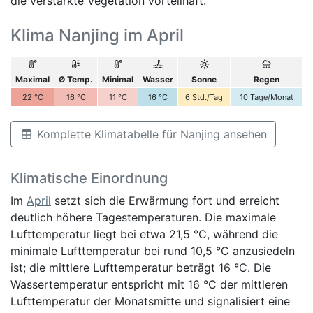
die verstärkte Vegetation vorteilhaft.
Klima Nanjing im April
Maximal
Ø Temp.
Minimal
Wasser
Sonne
Regen
22
°C
16
°C
11
°C
16
°C
6
Std./Tag
10
Tage/Monat
Komplette Klimatabelle für Nanjing ansehen
Klimatische Einordnung
Im
April
setzt sich die Erwärmung fort und erreicht
deutlich höhere Tagestemperaturen. Die maximale
Lufttemperatur liegt bei etwa 21,5 °C, während die
minimale Lufttemperatur bei rund 10,5 °C anzusiedeln
ist; die mittlere Lufttemperatur beträgt 16 °C. Die
Wassertemperatur entspricht mit 16 °C der mittleren
Lufttemperatur der Monatsmitte und signalisiert eine