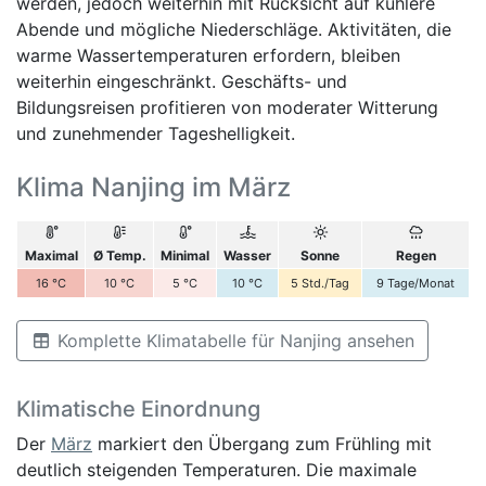
werden, jedoch weiterhin mit Rücksicht auf kühlere
Abende und mögliche Niederschläge. Aktivitäten, die
warme Wassertemperaturen erfordern, bleiben
weiterhin eingeschränkt. Geschäfts- und
Bildungsreisen profitieren von moderater Witterung
und zunehmender Tageshelligkeit.
Klima Nanjing im März
Maximal
Ø Temp.
Minimal
Wasser
Sonne
Regen
16
°C
10
°C
5
°C
10
°C
5
Std./Tag
9
Tage/Monat
Komplette Klimatabelle für Nanjing ansehen
Klimatische Einordnung
Der
März
markiert den Übergang zum Frühling mit
deutlich steigenden Temperaturen. Die maximale