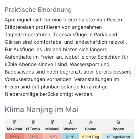
Praktische Einordnung
April eignet sich für eine breite Palette von Reisen:
Städtereisen profitieren von angenehmen
Tagestemperaturen, Tagesausflüge in Parks und
Gärten sind komfortabel und landschaftlich reizvoll.
Für Ausflüge ins Umland bieten sich längere
Aufenthalte im Freien an, wobei leichte Schichten für
kühle Abende sinnvoll sind. Wassersport und
Badesaisons sind noch begrenzt, aber bereits bessere
Voraussetzungen vorhanden. Veranstaltungen im
Freien sind gut planbar, solange kurzfristige
Niederschläge berücksichtigt werden.
Klima Nanjing im Mai
Maximal
Ø Temp.
Minimal
Wasser
Sonne
Regen
27
°C
21
°C
16
°C
21
°C
6
Std./Tag
12
Tage/Monat