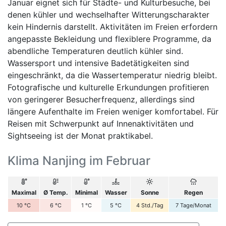
Januar eignet sich für Städte- und Kulturbesuche, bei
denen kühler und wechselhafter Witterungscharakter
kein Hindernis darstellt. Aktivitäten im Freien erfordern
angepasste Bekleidung und flexiblere Programme, da
abendliche Temperaturen deutlich kühler sind.
Wassersport und intensive Badetätigkeiten sind
eingeschränkt, da die Wassertemperatur niedrig bleibt.
Fotografische und kulturelle Erkundungen profitieren
von geringerer Besucherfrequenz, allerdings sind
längere Aufenthalte im Freien weniger komfortabel. Für
Reisen mit Schwerpunkt auf Innenaktivitäten und
Sightseeing ist der Monat praktikabel.
Klima Nanjing im Februar
Maximal
Ø Temp.
Minimal
Wasser
Sonne
Regen
10
°C
6
°C
1
°C
5
°C
4
Std./Tag
7
Tage/Monat