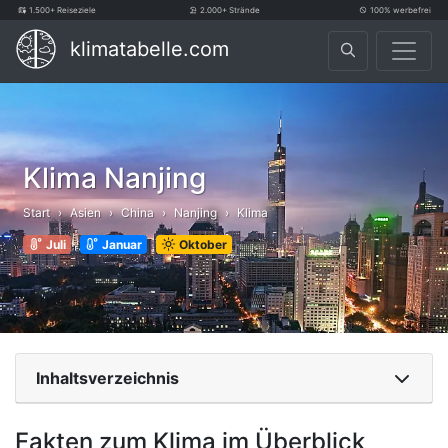
1.500+ Reiseziele
2.000+ Strände
100% werbefrei
klimatabelle.com
Klima Nanjing
Start
Asien
China
Nanjing
Klima
Juli
Januar
Oktober
Inhaltsverzeichnis
Fakten zum Klima im Überblick