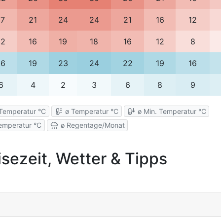
17
21
24
24
21
16
12
12
16
19
18
16
12
8
16
19
23
24
22
19
16
6
4
2
3
6
8
9
Temperatur °C
ø Temperatur °C
ø Min. Temperatur °C
emperatur °C
ø Regentage/Monat
isezeit, Wetter & Tipps