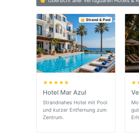
👉 Übersicht aller verfügbaren Hotels & 
👑 Strand & Pool
★★★★★
★
Hotel Mar Azul
Ve
Strandnahes Hotel mit Pool
Mod
und kurzer Entfernung zum
gut
Zentrum.
Erh