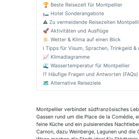
🏆 Beste Reisezeit für Montpellier
🛏️ Hotel Sonderangebote
⚠️ Zu vermeidende Reisezeiten Montpelli
🚀 Aktivitäten und Ausflüge
🌤️ Wetter & Klima auf einen Blick
ℹ️ Tipps für Visum, Sprachen, Trinkgeld &
📈 Klimadiagramme
🌊 Wassertemperatur für Montpellier
⁉️ Häufige Fragen und Antworten (FAQs)
🗺️ Alternative Reiseziele
Montpellier verbindet südfranzösisches Lebe
Gassen rund um die Place de la Comédie, el
feine Küche und ein pulsierendes Nachtlebe
Carnon, dazu Weinberge, Lagunen und die 
Wege machen die Stadt ideal für Städtetrip,