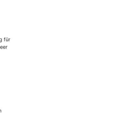
g für
Meer
m