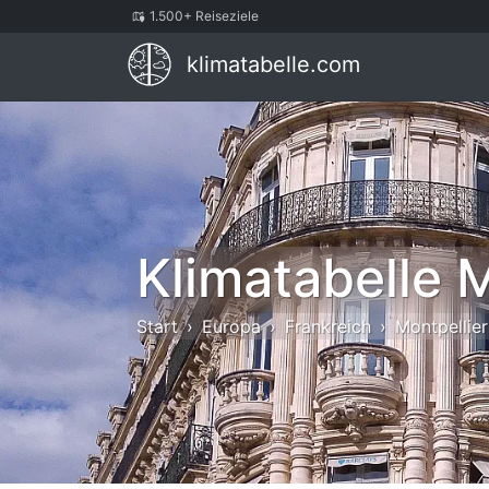
1.500+ Reiseziele
klimatabelle.com
Klimatabelle M
Start
Europa
Frankreich
Montpellier