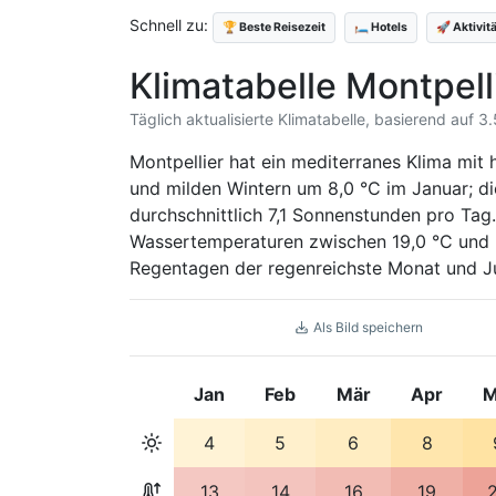
Schnell zu:
🏆 Beste Reisezeit
🛏️ Hotels
🚀 Aktivit
Klimatabelle Montpell
Täglich aktualisierte Klimatabelle, basierend auf 3
Montpellier hat ein mediterranes Klima mit 
und milden Wintern um 8,0 °C im Januar; di
durchschnittlich 7,1 Sonnenstunden pro Tag
Wassertemperaturen zwischen 19,0 °C und 2
Regentagen der regenreichste Monat und Jul
Als Bild speichern
Jan
Feb
Mär
Apr
M
4
5
6
8
13
14
16
19