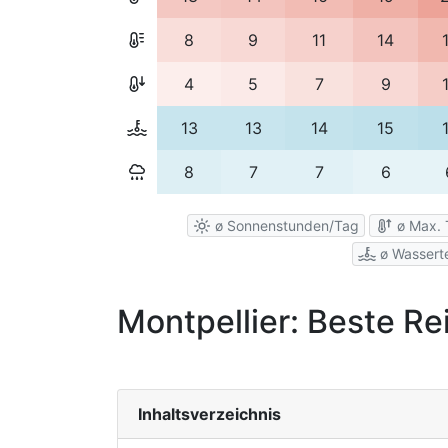
8
9
11
14
4
5
7
9
13
13
14
15
8
7
7
6
ø Sonnenstunden/Tag
ø Max. 
ø Wassert
Montpellier: Beste Re
Inhaltsverzeichnis