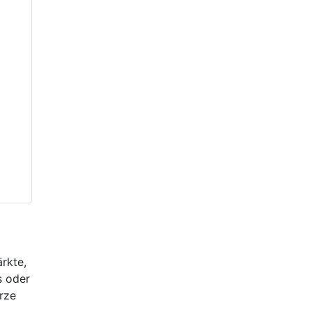
rkte,
s oder
rze