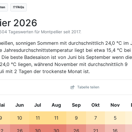
äten
⁉️ FAQs
ier 2026
.504 Tageswerten für Montpellier seit 2017.
heißen, sonnigen Sommern mit durchschnittlich 24,0 °C im J
e Jahresdurchschnittstemperatur liegt bei etwa 15,4 °C bei
. Die beste Badesaison ist von Juni bis September wenn die
4,0 °C liegen, während November mit durchschnittlich 9
i mit 2 Tagen der trockenste Monat ist.
Tabelle teilen
ai
Jun
Jul
Aug
Sep
Okt
Nov
9
10
11
11
9
7
5
22
26
30
30
26
21
16