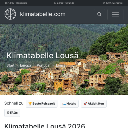
1.500+ Reiseziele
2.000+ Strände
100% werbefrei
klimatabelle.com
Klimatabelle Lousä
Start
Europa
Portugal
Lousä
Schnell zu:
🏆 Beste Reisezeit
🛏️ Hotels
🚀 Aktivitäten
⁉️ FAQs
Klimatabelle Lousä 2026