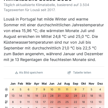
Täglich aktualisierte Klimatabelle, basierend auf 3.504
Tageswerten für Lousä seit 2017.
Lousä in Portugal hat milde Winter und warme
Sommer mit einer durchschnittlichen Jahrestemperatur
von etwa 15,96 °C; die wärmsten Monate Juli und
August erreichen im Mittel 24,8 °C und 25,0 °C. Die
Küstenwassertemperaturen sind nur von Juli bis
September mit durchschnittlich 21,0 °C bis 22,5 °C
zum Baden angenehm, während Januar und Dezember
mit je 13 Regentagen die feuchtesten Monate sind.
Als Bild speichern
Tabelle teilen
Jan
Feb
Mär
Apr
Mai
Jun
Jul
Aug
Sep
Okt
Nov
Dez
4
5
6
7
9
10
11
11
9
7
5
4
13
14
16
19
23
28
31
32
29
23
18
15
8
9
11
13
17
22
25
25
22
18
13
10