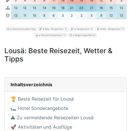
3
4
5
8
11
16
19
19
16
12
8
5
12
12
13
14
16
18
21
23
21
18
15
13
13
11
10
8
6
3
2
3
5
9
12
13
ø Sonnenstunden/Tag
ø Max. Temperatur °C
ø Temperatur °C
ø Min. Temperatur °C
ø Wassertemperatur °C
ø Regentage/Monat
Lousä: Beste Reisezeit, Wetter &
Tipps
Inhaltsverzeichnis
🏆 Beste Reisezeit für Lousä
🛏️ Hotel Sonderangebote
⚠️ Zu vermeidende Reisezeiten Lousä
🚀 Aktivitäten und Ausflüge