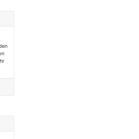
den
on
hr