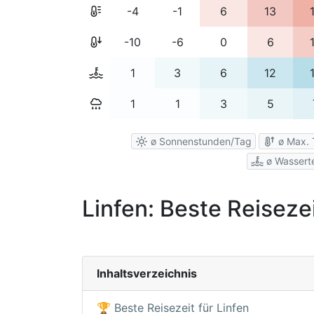
-4
-1
6
13
-10
-6
0
6
1
3
6
12
1
1
3
5
ø Sonnenstunden/Tag
ø Max. 
ø Wassert
Linfen: Beste Reiseze
Inhaltsverzeichnis
🏆 Beste Reisezeit für Linfen