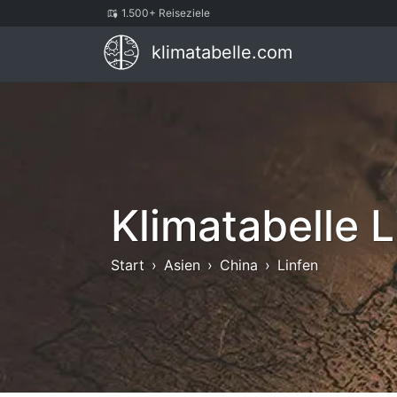
1.500+ Reiseziele
klimatabelle.com
Klimatabelle L
Start
Asien
China
Linfen