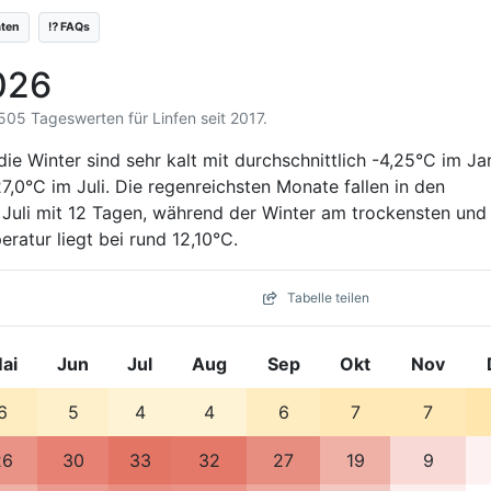
äten
⁉️ FAQs
026
.505 Tageswerten für Linfen seit 2017.
die Winter sind sehr kalt mit durchschnittlich -4,25°C im Ja
,0°C im Juli. Die regenreichsten Monate fallen in den
uli mit 12 Tagen, während der Winter am trockensten und
ratur liegt bei rund 12,10°C.
Tabelle teilen
ai
Jun
Jul
Aug
Sep
Okt
Nov
6
5
4
4
6
7
7
26
30
33
32
27
19
9