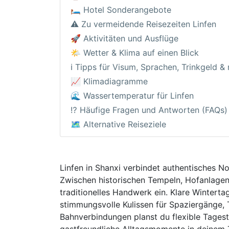
🛏️ Hotel Sonderangebote
⚠️ Zu vermeidende Reisezeiten Linfen
🚀 Aktivitäten und Ausflüge
🌤️ Wetter & Klima auf einen Blick
ℹ️ Tipps für Visum, Sprachen, Trinkgeld &
📈 Klimadiagramme
🌊 Wassertemperatur für Linfen
⁉️ Häufige Fragen und Antworten (FAQs)
🗺️ Alternative Reiseziele
Linfen in Shanxi verbindet authentisches 
Zwischen historischen Tempeln, Hofanlagen
traditionelles Handwerk ein. Klare Winter
stimmungsvolle Kulissen für Spaziergänge, 
Bahnverbindungen planst du flexible Tagestr
gastfreundliche Alltagsmomente in deinem