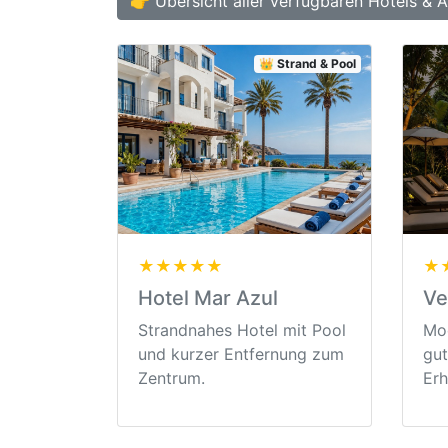
👉 Übersicht aller verfügbaren Hotels & 
👑 Strand & Pool
★★★★★
★
Hotel Mar Azul
Ve
Strandnahes Hotel mit Pool
Mod
und kurzer Entfernung zum
gut
Zentrum.
Erh