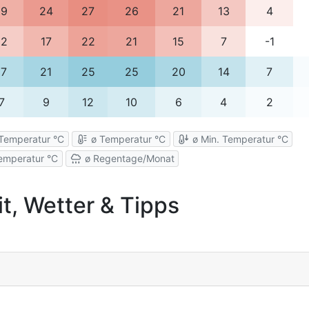
19
24
27
26
21
13
4
12
17
22
21
15
7
-1
17
21
25
25
20
14
7
7
9
12
10
6
4
2
Temperatur °C
ø Temperatur °C
ø Min. Temperatur °C
emperatur °C
ø Regentage/Monat
it, Wetter & Tipps