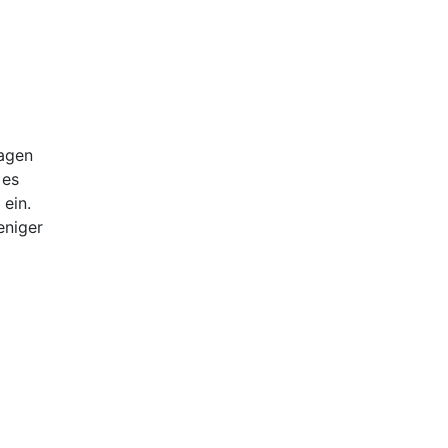
Tagen
 es
 ein.
eniger