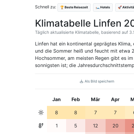
Schnell zu:
🏆 Beste Reisezeit
🛏️ Hotels
🚀 Aktivit
Klimatabelle Linfen 2
Täglich aktualisierte Klimatabelle, basierend auf 3
Linfen hat ein kontinental geprägtes Klima, 
und die Sommer heiß und feucht mit etwa 27
Hochsommer, am meisten Regen gibt es im J
sonnigsten ist; die Jahresdurchschnittstempe
Als Bild speichern
Jan
Feb
Mär
Apr
M
8
8
7
7
1
5
12
20