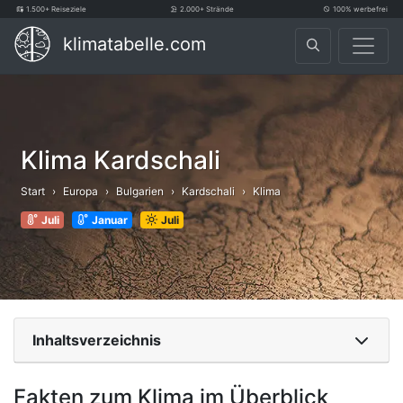
1.500+ Reiseziele
2.000+ Strände
100% werbefrei
klimatabelle.com
Klima Kardschali
Start
Europa
Bulgarien
Kardschali
Klima
Juli
Januar
Juli
Inhaltsverzeichnis
Fakten zum Klima im Überblick