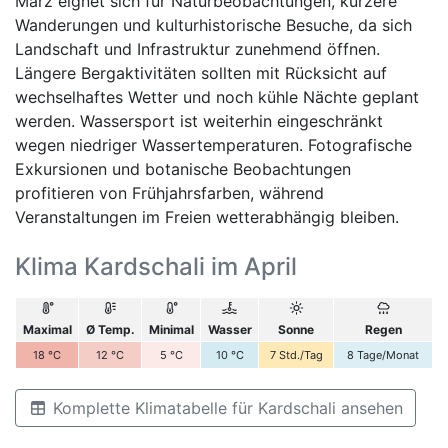
März eignet sich für Naturbeobachtungen, kürzere
Wanderungen und kulturhistorische Besuche, da sich
Landschaft und Infrastruktur zunehmend öffnen.
Längere Bergaktivitäten sollten mit Rücksicht auf
wechselhaftes Wetter und noch kühle Nächte geplant
werden. Wassersport ist weiterhin eingeschränkt
wegen niedriger Wassertemperaturen. Fotografische
Exkursionen und botanische Beobachtungen
profitieren von Frühjahrsfarben, während
Veranstaltungen im Freien wetterabhängig bleiben.
Klima Kardschali im April
Maximal
Ø Temp.
Minimal
Wasser
Sonne
Regen
18
°C
12
°C
5
°C
10
°C
7
Std./Tag
8
Tage/Monat
Komplette Klimatabelle für Kardschali ansehen