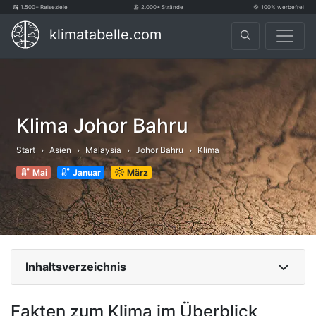
1.500+ Reiseziele
2.000+ Strände
100% werbefrei
klimatabelle.com
Klima Johor Bahru
Start
Asien
Malaysia
Johor Bahru
Klima
Mai
Januar
März
Inhaltsverzeichnis
Fakten zum Klima im Überblick