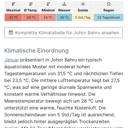
Maximal
Ø Temp.
Minimal
Wasser
Sonne
Regen
32
°C
28
°C
24
°C
28
°C
5
Std./Tag
22
Tage/Monat
Komplette Klimatabelle für Johor Bahru ansehen
Klimatische Einordnung
Januar
präsentiert in Johor Bahru ein typisch
äquatoriales Muster mit moderat hohen
Tagestemperaturen von 31,5 °C und nächtlichen Tiefen
bei 23,5 °C. Die mittlere Lufttemperatur liegt bei 27,5
°C, was auf eine geringe diurnale Spannweite und
konstant warme Verhältnisse hinweist. Die
Meerestemperatur bewegt sich um 28 °C und
unterstützt eine warme, feuchte Küstenluft. Die
Sonnenscheindauer von 5 Std./Tag ist ausreichend,
bleibt jedoch hinter ausgeprägten Trockenzeiten