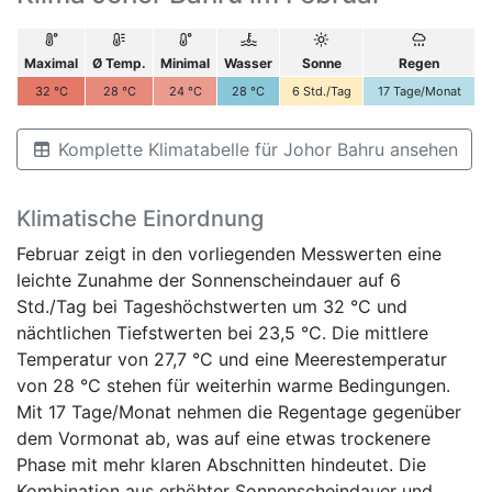
Maximal
Ø Temp.
Minimal
Wasser
Sonne
Regen
32
°C
28
°C
24
°C
28
°C
6
Std./Tag
17
Tage/Monat
Komplette Klimatabelle für Johor Bahru ansehen
Klimatische Einordnung
Februar zeigt in den vorliegenden Messwerten eine
leichte Zunahme der Sonnenscheindauer auf 6
Std./Tag bei Tageshöchstwerten um 32 °C und
nächtlichen Tiefstwerten bei 23,5 °C. Die mittlere
Temperatur von 27,7 °C und eine Meerestemperatur
von 28 °C stehen für weiterhin warme Bedingungen.
Mit 17 Tage/Monat nehmen die Regentage gegenüber
dem Vormonat ab, was auf eine etwas trockenere
Phase mit mehr klaren Abschnitten hindeutet. Die
Kombination aus erhöhter Sonnenscheindauer und