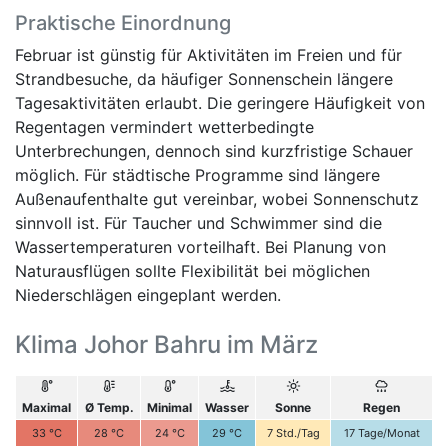
Praktische Einordnung
Februar ist günstig für Aktivitäten im Freien und für
Strandbesuche, da häufiger Sonnenschein längere
Tagesaktivitäten erlaubt. Die geringere Häufigkeit von
Regentagen vermindert wetterbedingte
Unterbrechungen, dennoch sind kurzfristige Schauer
möglich. Für städtische Programme sind längere
Außenaufenthalte gut vereinbar, wobei Sonnenschutz
sinnvoll ist. Für Taucher und Schwimmer sind die
Wassertemperaturen vorteilhaft. Bei Planung von
Naturausflügen sollte Flexibilität bei möglichen
Niederschlägen eingeplant werden.
Klima Johor Bahru im März
Maximal
Ø Temp.
Minimal
Wasser
Sonne
Regen
33
°C
28
°C
24
°C
29
°C
7
Std./Tag
17
Tage/Monat