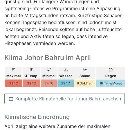
günstig sind. Für längere Wanderungen und
sightseeing-intensive Programme ist eine Anpassung
an heiße Mittagsstunden ratsam. Kurzfristige Schauer
können Tagespläne beeinflussen, sind jedoch meist
lokal begrenzt. Reisende sollten auf hohe Luftfeuchte
achten und Aktivitäten so legen, dass intensive
Hitzephasen vermieden werden.
Klima Johor Bahru im April
Maximal
Ø Temp.
Minimal
Wasser
Sonne
Regen
33
°C
29
°C
24
°C
29
°C
6
Std./Tag
18
Tage/Monat
Komplette Klimatabelle für Johor Bahru ansehen
Klimatische Einordnung
April zeigt eine weitere Zunahme der maximalen