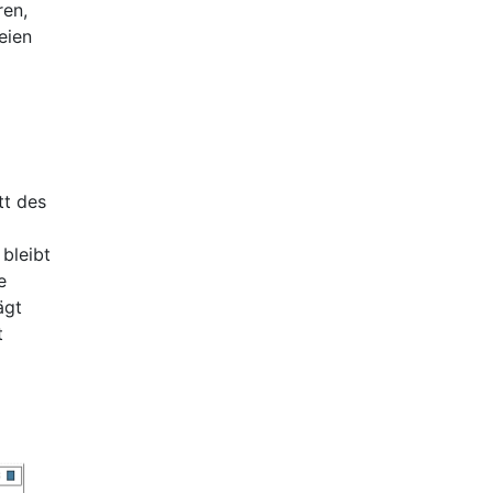
ren,
eien
m
tt des
 bleibt
e
ägt
t