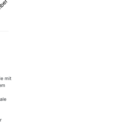
e mit
hem
ale
r