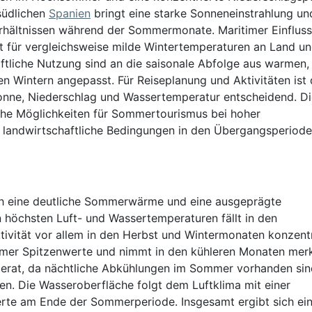
südlichen
Spanien
bringt eine starke Sonneneinstrahlung un
erhältnissen während der Sommermonate. Maritimer Einfluss
 für vergleichsweise milde Wintertemperaturen an Land un
ftliche Nutzung sind an die saisonale Abfolge aus warmen,
 Wintern angepasst. Für Reiseplanung und Aktivitäten ist
Sonne, Niederschlag und Wassertemperatur entscheidend. D
iche Möglichkeiten für Sommertourismus bei hoher
e landwirtschaftliche Bedingungen in den Übergangsperiode
rch eine deutliche Sommerwärme und eine ausgeprägte
n höchsten Luft- und Wassertemperaturen fällt in den
vität vor allem in den Herbst und Wintermonaten konzentr
mmer Spitzenwerte und nimmt in den kühleren Monaten merk
rat, da nächtliche Abkühlungen im Sommer vorhanden sin
n. Die Wasseroberfläche folgt dem Luftklima mit einer
rte am Ende der Sommerperiode. Insgesamt ergibt sich ei