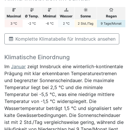
Maximal
Ø Temp.
Minimal
Wasser
Sonne
Regen
3
°C
-2
°C
-6
°C
2
°C
2
Std./Tag
9
Tage/Monat
Komplette Klimatabelle für Innsbruck ansehen
Klimatische Einordnung
Im
Januar
zeigt Innsbruck eine winterlich-kontinentale
Prägung mit klar erkennbaren Temperaturextremen
und begrenzter Sonnenscheindauer. Die maximale
Temperatur liegt bei 2,5 °C und die minimale
Temperatur bei -5,5 °C, was eine niedrige mittlere
Temperatur von -1,5 °C widerspiegelt. Die
Wassertemperatur beträgt 1,5 °C und signalisiert sehr
kalte Gewässerbedingungen. Die Sonnenscheindauer
ist mit 2 Std./Tag vergleichsweise gering, während die
Häufigkeit von Niederschlag bei 9 Tage/Monat liegt.