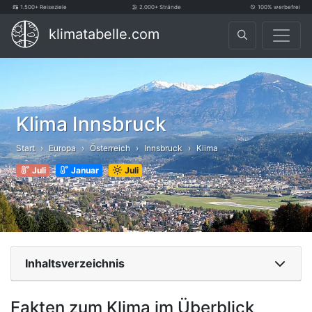
1.500+ Reiseziele
2.000+ Strände
100% werbefrei
klimatabelle.com
Klima Innsbruck
Start
Europa
Österreich
Innsbruck
Klima
Juli
Januar
Juli
Inhaltsverzeichnis
Fakten zum Klima im Überblick