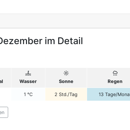
 Dezember im Detail
al
Wasser
Sonne
Regen
1
°C
2
Std./Tag
13
Tage/Mona
en