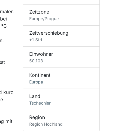
kmalen
Zeitzone
bei
Europe/Prague
 °C
Zeitverschiebung
+1 Std.
n,
Einwohner
50.108
sst
Kontinent
Europa
d kurz
Land
te
Tschechien
Region
ng mit
Region Hochland