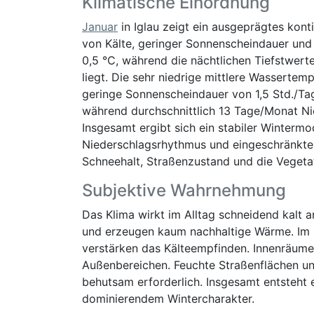
Klimatische Einordnung
Januar
in Iglau zeigt ein ausgeprägtes kont
von Kälte, geringer Sonnenscheindauer und
0,5 °C, während die nächtlichen Tiefstwert
liegt. Die sehr niedrige mittlere Wassertem
geringe Sonnenscheindauer von 1,5 Std./Ta
während durchschnittlich 13 Tage/Monat Nie
Insgesamt ergibt sich ein stabiler Winter
Niederschlagsrhythmus und eingeschränkte
Schneehalt, Straßenzustand und die Vegetat
Subjektive Wahrnehmung
Das Klima wirkt im Alltag schneidend kalt
und erzeugen kaum nachhaltige Wärme. Im S
verstärken das Kälteempfinden. Innenräume 
Außenbereichen. Feuchte Straßenflächen u
behutsam erforderlich. Insgesamt entsteht
dominierendem Wintercharakter.