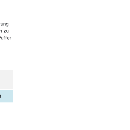
rung
n zu
Puffer
t