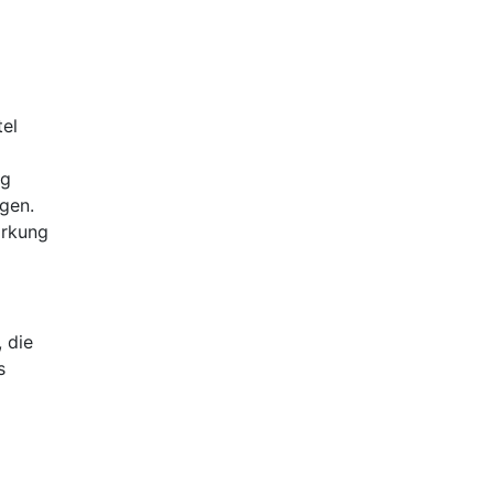
tel
ag
gen.
irkung
 die
s