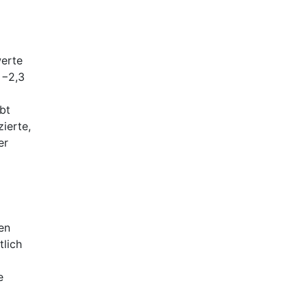
erte
 −2,3
bt
ierte,
er
en
lich
e