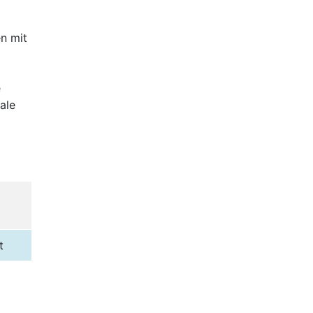
en mit
e
ale
t