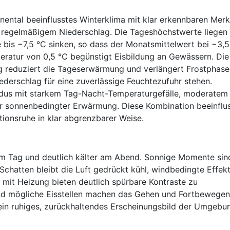
inental beeinflusstes Winterklima mit klar erkennbaren Mer
 regelmäßigem Niederschlag. Die Tageshöchstwerte liegen 
e bis −7,5 °C sinken, so dass der Monatsmittelwert bei −3,5
peratur von 0,5 °C begünstigt Eisbildung an Gewässern. Die
g reduziert die Tageserwärmung und verlängert Frostphase
derschlag für eine zuverlässige Feuchtezufuhr stehen.
modus mit starkem Tag-Nacht-Temperaturgefälle, moderatem
r sonnenbedingter Erwärmung. Diese Kombination beeinflu
ionsruhe in klar abgrenzbarer Weise.
 am Tag und deutlich kälter am Abend. Sonnige Momente sin
chatten bleibt die Luft gedrückt kühl, windbedingte Effek
mit Heizung bieten deutlich spürbare Kontraste zu
nd mögliche Eisstellen machen das Gehen und Fortbewegen
 ein ruhiges, zurückhaltendes Erscheinungsbild der Umgebu