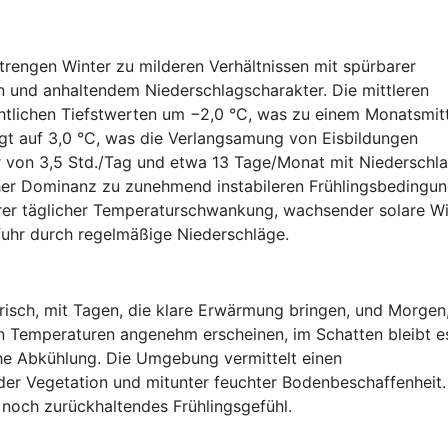
rengen Winter zu milderen Verhältnissen mit spürbarer
und anhaltendem Niederschlagscharakter. Die mittleren
htlichen Tiefstwerten um −2,0 °C, was zu einem Monatsmit
igt auf 3,0 °C, was die Verlangsamung von Eisbildungen
er von 3,5 Std./Tag und etwa 13 Tage/Monat mit Niederschl
her Dominanz zu zunehmend instabileren Frühlingsbedingun
erer täglicher Temperaturschwankung, wachsender solare W
fuhr durch regelmäßige Niederschläge.
frisch, mit Tagen, die klare Erwärmung bringen, und Morgen,
en Temperaturen angenehm erscheinen, im Schatten bleibt e
che Abkühlung. Die Umgebung vermittelt einen
r Vegetation und mitunter feuchter Bodenbeschaffenheit.
 noch zurückhaltendes Frühlingsgefühl.