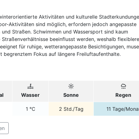
winterorientierte Aktivitäten und kulturelle Stadterkundung
r-Aktivitäten sind möglich, erfordern jedoch angepasste
n und Straßen. Schwimmen und Wassersport sind kaum
 Straßenverhältnisse beeinflusst werden, weshalb flexibler
geeignet für ruhige, wetterangepasste Besichtigungen, muse
 begrenztem Fokus auf längere Freiluftaufenthalte.
al
Wasser
Sonne
Regen
C
1
°C
2
Std./Tag
11
Tage/Mona
en