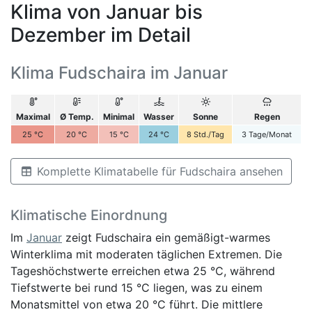
Klima von Januar bis
Dezember im Detail
Klima Fudschaira im Januar
Maximal
Ø Temp.
Minimal
Wasser
Sonne
Regen
25
°C
20
°C
15
°C
24
°C
8
Std./Tag
3
Tage/Monat
Komplette Klimatabelle für Fudschaira ansehen
Klimatische Einordnung
Im
Januar
zeigt Fudschaira ein gemäßigt-warmes
Winterklima mit moderaten täglichen Extremen. Die
Tageshöchstwerte erreichen etwa 25 °C, während
Tiefstwerte bei rund 15 °C liegen, was zu einem
Monatsmittel von etwa 20 °C führt. Die mittlere