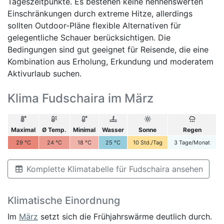
Tageszeitpunkte. Es bestehen keine nennenswerten
Einschränkungen durch extreme Hitze, allerdings
sollten Outdoor-Pläne flexible Alternativen für
gelegentliche Schauer berücksichtigen. Die
Bedingungen sind gut geeignet für Reisende, die eine
Kombination aus Erholung, Erkundung und moderatem
Aktivurlaub suchen.
Klima Fudschaira im März
Maximal
Ø Temp.
Minimal
Wasser
Sonne
Regen
29
°C
24
°C
18
°C
25
°C
10
Std./Tag
3
Tage/Monat
Komplette Klimatabelle für Fudschaira ansehen
Klimatische Einordnung
Im
März
setzt sich die Frühjahrswärme deutlich durch.