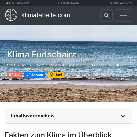
1.500+ Reiseziele
2.000+ Strände
100% werbefrei
klimatabelle.com
Klima Fudschaira
Start
Asien
Vereinigte Arabische Emirate
Fudschaira
Klima
Juli
Januar
Juni
Inhaltsverzeichnis
Fakten zum Klima im Überblick