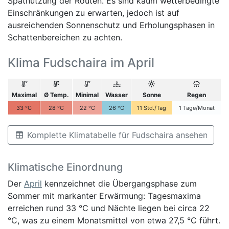
Spätnutzung der Routen. Es sind kaum wetterbedingte
Einschränkungen zu erwarten, jedoch ist auf
ausreichenden Sonnenschutz und Erholungsphasen in
Schattenbereichen zu achten.
Klima Fudschaira im April
Maximal
Ø Temp.
Minimal
Wasser
Sonne
Regen
33
°C
28
°C
22
°C
26
°C
11
Std./Tag
1
Tage/Monat
Komplette Klimatabelle für Fudschaira ansehen
Klimatische Einordnung
Der
April
kennzeichnet die Übergangsphase zum
Sommer mit markanter Erwärmung: Tagesmaxima
erreichen rund 33 °C und Nächte liegen bei circa 22
°C, was zu einem Monatsmittel von etwa 27,5 °C führt.