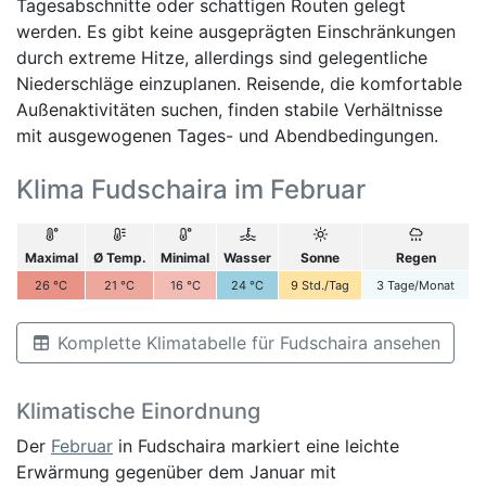
Tagesabschnitte oder schattigen Routen gelegt
werden. Es gibt keine ausgeprägten Einschränkungen
durch extreme Hitze, allerdings sind gelegentliche
Niederschläge einzuplanen. Reisende, die komfortable
Außenaktivitäten suchen, finden stabile Verhältnisse
mit ausgewogenen Tages- und Abendbedingungen.
Klima Fudschaira im Februar
Maximal
Ø Temp.
Minimal
Wasser
Sonne
Regen
26
°C
21
°C
16
°C
24
°C
9
Std./Tag
3
Tage/Monat
Komplette Klimatabelle für Fudschaira ansehen
Klimatische Einordnung
Der
Februar
in Fudschaira markiert eine leichte
Erwärmung gegenüber dem Januar mit