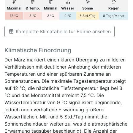
Maximal
Ø Temp.
Minimal
Wasser
Sonne
Regen
12
°C
8
°C
3
°C
9
°C
5
Std./Tag
8
Tage/Monat
Komplette Klimatabelle für Edirne ansehen
Klimatische Einordnung
Der März markiert einen klaren Übergang zu milderen
Verhältnissen mit deutlicher Anhebung der mittleren
Temperaturen und einer spürbaren Zunahme an
Sonnenstunden. Die maximale Tagestemperatur steigt
auf 12 °C, die nächtliche Tiefsttemperatur liegt bei 3
°C und das Monatsmittel erreicht 7,5 °C. Die
Wassertemperatur von 9 °C signalisiert beginnende,
jedoch noch verhaltene Erwärmung größerer
Wasserflächen. Mit rund 5 Std./Tag nimmt die
Sonnenscheindauer weiter zu, was die atmosphärische
Erwärmung tagsüber beschleunigt. Die Anzahl der