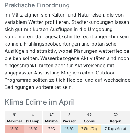
Praktische Einordnung
Im März eignen sich Kultur- und Naturreisen, die von
variablem Wetter profitieren. Stadterkundungen lassen
sich gut mit kurzen Ausflügen in die Umgebung
kombinieren, da Tagesabschnitte recht angenehm sein
können. Frühlingsbeobachtungen und botanische
Ausflüge sind attraktiv, wobei Planungen wetterflexibel
bleiben sollten. Wasserbezogene Aktivitäten sind noch
eingeschränkt, bieten aber für Aktivreisende mit
angepasster Ausrüstung Möglichkeiten. Outdoor-
Programme sollten zeitlich flexibel und auf wechselnde
Bedingungen vorbereitet sein.
Klima Edirne im April
Maximal
Ø Temp.
Minimal
Wasser
Sonne
Regen
18
°C
13
°C
7
°C
13
°C
7
Std./Tag
7
Tage/Monat