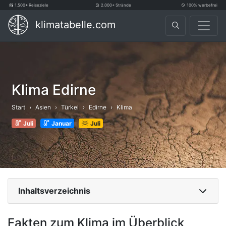
1.500+ Reiseziele
2.000+ Strände
100% werbefrei
klimatabelle.com
Klima Edirne
Start
Asien
Türkei
Edirne
Klima
Juli
Januar
Juli
Inhaltsverzeichnis
Fakten zum Klima im Überblick