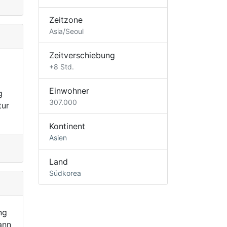
Zeitzone
Asia/Seoul
Zeitverschiebung
+8 Std.
Einwohner
g
307.000
tur
Kontinent
Asien
Land
Südkorea
ng
ann