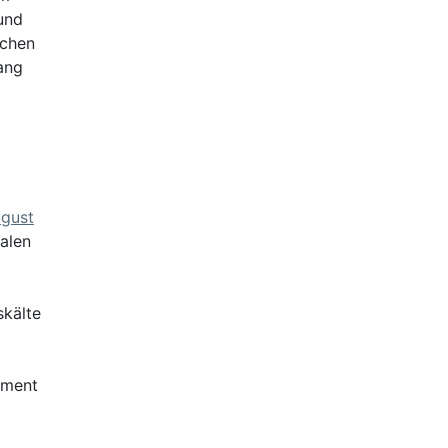
und
schen
ang
gust
alen
skälte
ement