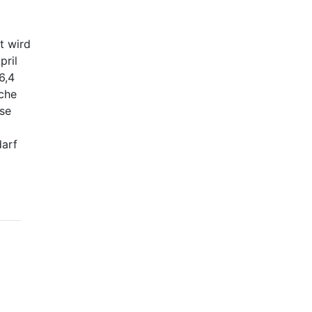
t wird
pril
6,4
sche
ese
darf