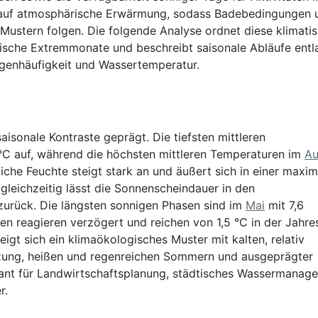
t auf atmosphärische Erwärmung, sodass Badebedingungen 
Mustern folgen. Die folgende Analyse ordnet diese klimati
tische Extremmonate und beschreibt saisonale Abläufe entl
genhäufigkeit und Wassertemperatur.
aisonale Kontraste geprägt. Die tiefsten mittleren
 °C auf, während die höchsten mittleren Temperaturen im
Au
he Feuchte steigt stark an und äußert sich in einer maxim
gleichzeitig lässt die Sonnenscheindauer in den
urück. Die längsten sonnigen Phasen sind im
Mai
mit 7,6
n reagieren verzögert und reichen von 1,5 °C in der Jahre
gt sich ein klimaökologisches Muster mit kalten, relativ
izung, heißen und regenreichen Sommern und ausgeprägter
evant für Landwirtschaftsplanung, städtisches Wassermanag
r.