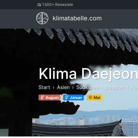
1.500+ Reiseziele
klimatabelle.com
Klima Daejeo
Start
Asien
Südkorea
Daejeon
Kl
August
Januar
Mai