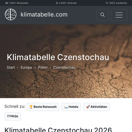
1.500+ Reiseziele
2.000+ Strände
100% werbefrei
klimatabelle.com
Klimatabelle Czenstochau
Start
Europa
Polen
Czenstochau
Schnell zu:
🏆 Beste Reisezeit
🛏️ Hotels
🚀 Aktivitäten
⁉️ FAQs
Klimatabelle Czenstochau 2026