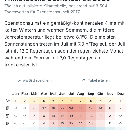
Täglich aktualisierte Klimatabelle, basierend auf 3.504
Tageswerten für Czenstochau seit 2017.
Czenstochau hat ein gemäßigt-kontinentales Klima mit
kalten Wintern und warmen Sommern, die mittlere
Jahrestemperatur liegt bei etwa 8,1°C. Die meisten
Sonnenstunden treten im Juli mit 7,0 h/Tag auf, der Juli
ist mit 13,0 Regentagen auch der regenreichste Monat,
während der Februar mit 7,0 Regentagen am
trockensten ist.
Als Bild speichern
Tabelle teilen
Jan
Feb
Mär
Apr
Mai
Jun
Jul
Aug
Sep
Okt
Nov
Dez
1
2
4
5
6
7
7
7
5
3
2
1
-1
-1
6
12
18
22
24
23
18
14
6
2
-4
-3
3
8
14
17
19
19
14
9
3
-2
-6
-5
-1
4
9
13
15
14
10
5
0
-5