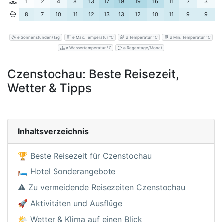
1
2
4
8
13
17
19
19
16
11
7
3
8
7
10
11
12
13
13
12
10
11
9
9
ø Sonnenstunden/Tag
ø Max. Temperatur °C
ø Temperatur °C
ø Min. Temperatur °C
ø Wassertemperatur °C
ø Regentage/Monat
Czenstochau: Beste Reisezeit,
Wetter & Tipps
Inhaltsverzeichnis
🏆 Beste Reisezeit für Czenstochau
🛏️ Hotel Sonderangebote
⚠️ Zu vermeidende Reisezeiten Czenstochau
🚀 Aktivitäten und Ausflüge
🌤️ Wetter & Klima auf einen Blick