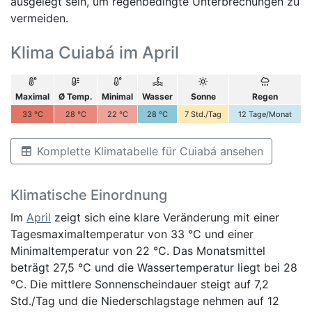
ausgelegt sein, um regenbedingte Unterbrechungen zu
vermeiden.
Klima Cuiabá im April
Maximal
Ø Temp.
Minimal
Wasser
Sonne
Regen
33
°C
28
°C
22
°C
28
°C
7
Std./Tag
12
Tage/Monat
Komplette Klimatabelle für Cuiabá ansehen
Klimatische Einordnung
Im
April
zeigt sich eine klare Veränderung mit einer
Tagesmaximaltemperatur von 33 °C und einer
Minimaltemperatur von 22 °C. Das Monatsmittel
beträgt 27,5 °C und die Wassertemperatur liegt bei 28
°C. Die mittlere Sonnenscheindauer steigt auf 7,2
Std./Tag und die Niederschlagstage nehmen auf 12