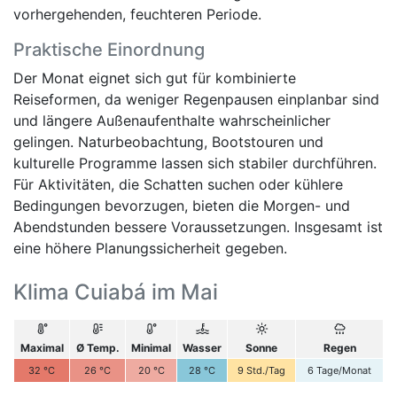
vorhergehenden, feuchteren Periode.
Praktische Einordnung
Der Monat eignet sich gut für kombinierte
Reiseformen, da weniger Regenpausen einplanbar sind
und längere Außenaufenthalte wahrscheinlicher
gelingen. Naturbeobachtung, Bootstouren und
kulturelle Programme lassen sich stabiler durchführen.
Für Aktivitäten, die Schatten suchen oder kühlere
Bedingungen bevorzugen, bieten die Morgen- und
Abendstunden bessere Voraussetzungen. Insgesamt ist
eine höhere Planungssicherheit gegeben.
Klima Cuiabá im Mai
Maximal
Ø Temp.
Minimal
Wasser
Sonne
Regen
32
°C
26
°C
20
°C
28
°C
9
Std./Tag
6
Tage/Monat