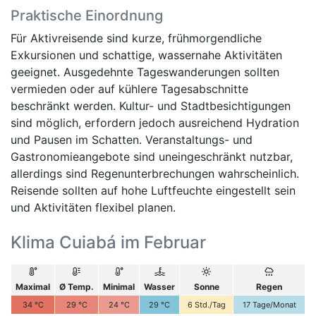
Praktische Einordnung
Für Aktivreisende sind kurze, frühmorgendliche
Exkursionen und schattige, wassernahe Aktivitäten
geeignet. Ausgedehnte Tageswanderungen sollten
vermieden oder auf kühlere Tagesabschnitte
beschränkt werden. Kultur- und Stadtbesichtigungen
sind möglich, erfordern jedoch ausreichend Hydration
und Pausen im Schatten. Veranstaltungs- und
Gastronomieangebote sind uneingeschränkt nutzbar,
allerdings sind Regenunterbrechungen wahrscheinlich.
Reisende sollten auf hohe Luftfeuchte eingestellt sein
und Aktivitäten flexibel planen.
Klima Cuiabá im Februar
Maximal
Ø Temp.
Minimal
Wasser
Sonne
Regen
34
°C
29
°C
24
°C
29
°C
6
Std./Tag
17
Tage/Monat