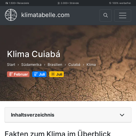
1.500+ Reiseziele
2.000+ Strände
100% werbefrei
klimatabelle.com
Klima Cuiabá
Start
Südamerika
Brasilien
Cuiabá
Klima
Februar
Juli
Juli
Inhaltsverzeichnis
Fakten zum Klima im Überblick