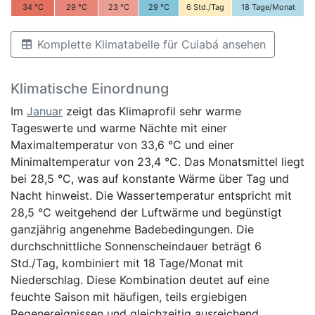
34
°C
29
°C
23
°C
29
°C
6
Std./Tag
18
Tage/Monat
Komplette Klimatabelle für Cuiabá ansehen
Klimatische Einordnung
Im
Januar
zeigt das Klimaprofil sehr warme
Tageswerte und warme Nächte mit einer
Maximaltemperatur von 33,6 °C und einer
Minimaltemperatur von 23,4 °C. Das Monatsmittel liegt
bei 28,5 °C, was auf konstante Wärme über Tag und
Nacht hinweist. Die Wassertemperatur entspricht mit
28,5 °C weitgehend der Luftwärme und begünstigt
ganzjährig angenehme Badebedingungen. Die
durchschnittliche Sonnenscheindauer beträgt 6
Std./Tag, kombiniert mit 18 Tage/Monat mit
Niederschlag. Diese Kombination deutet auf eine
feuchte Saison mit häufigen, teils ergiebigen
Regenereignissen und gleichzeitig ausreichend