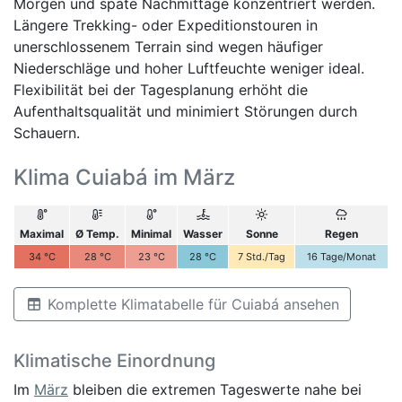
Morgen und späte Nachmittage konzentriert werden.
Längere Trekking- oder Expeditionstouren in
unerschlossenem Terrain sind wegen häufiger
Niederschläge und hoher Luftfeuchte weniger ideal.
Flexibilität bei der Tagesplanung erhöht die
Aufenthaltsqualität und minimiert Störungen durch
Schauern.
Klima Cuiabá im März
Maximal
Ø Temp.
Minimal
Wasser
Sonne
Regen
34
°C
28
°C
23
°C
28
°C
7
Std./Tag
16
Tage/Monat
Komplette Klimatabelle für Cuiabá ansehen
Klimatische Einordnung
Im
März
bleiben die extremen Tageswerte nahe bei