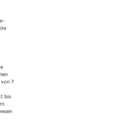
r-
ite
me
chen
 von 7
t bis
rn
wesen