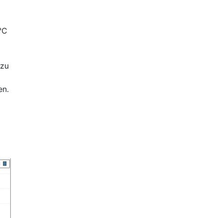
°C
 zu
en.