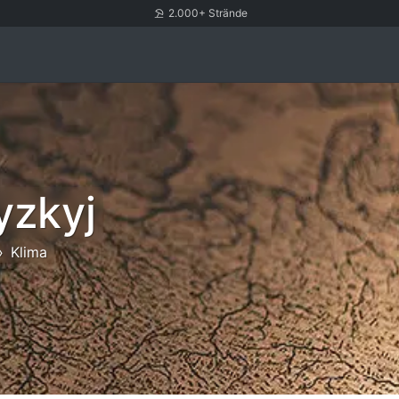
2.000+ Strände
yzkyj
Klima