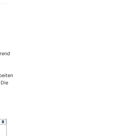
hrend
beiten
 Die