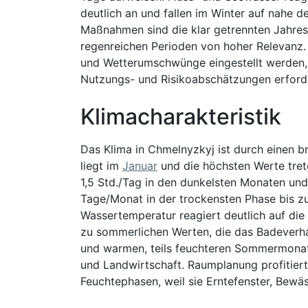
deutlich an und fallen im Winter auf nahe d
Maßnahmen sind die klar getrennten Jahre
regenreichen Perioden von hoher Relevanz. I
und Wetterumschwünge eingestellt werden, d
Nutzungs- und Risikoabschätzungen erford
Klimacharakteristik
Das Klima in Chmelnyzkyj ist durch einen b
liegt im
Januar
und die höchsten Werte tre
1,5 Std./Tag in den dunkelsten Monaten und
Tage/Monat in der trockensten Phase bis z
Wassertemperatur reagiert deutlich auf die
zu sommerlichen Werten, die das Badeverhal
und warmen, teils feuchteren Sommermonate
und Landwirtschaft. Raumplanung profitier
Feuchtephasen, weil sie Erntefenster, Bewä