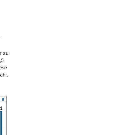
r
r zu
,5
ese
ahr.