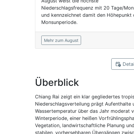
August weist die höchste
Niederschlagsfrequenz mit 20 Tage/Mon
und kennzeichnet damit den Höhepunkt 
Monsunperiode.
Mehr zum August
Detai
Überblick
Chiang Rai zeigt ein klar gegliedertes trop
Niederschlagsverteilung prägt Aufenthalte 
Wassertemperatur über das Jahr moderat var
Winterperiode, einer heißen Vorfrühlingsph
Vegetation, landwirtschaftliche Planung un
stabilen, vorhersehbaren Übergängen zwisc