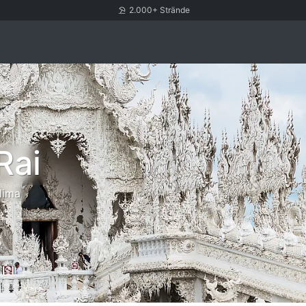
2.000+ Strände
Rai
lima