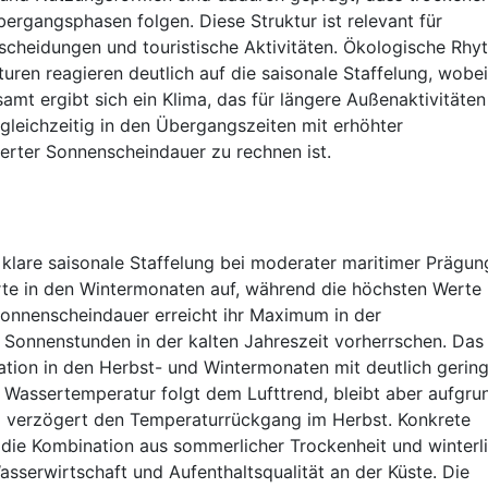
ergangsphasen folgen. Diese Struktur ist relevant für
tscheidungen und touristische Aktivitäten. Ökologische Rh
ren reagieren deutlich auf die saisonale Staffelung, wobe
samt ergibt sich ein Klima, das für längere Außenaktivitäten
leichzeitig in den Übergangszeiten mit erhöhter
erter Sonnenscheindauer zu rechnen ist.
e klare saisonale Staffelung bei moderater maritimer Prägun
erte in den Wintermonaten auf, während die höchsten Werte 
nnenscheindauer erreicht ihr Maximum in der
onnenstunden in der kalten Jahreszeit vorherrschen. Das
ation in den Herbst- und Wintermonaten mit deutlich gering
Wassertemperatur folgt dem Lufttrend, bleibt aber aufgru
 verzögert den Temperaturrückgang im Herbst. Konkrete
 die Kombination aus sommerlicher Trockenheit und winterl
serwirtschaft und Aufenthaltsqualität an der Küste. Die