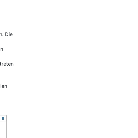
n. Die
en
treten
len