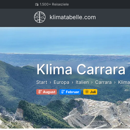
1.500+ Reiseziele
klimatabelle.com
Klima Carrara
Start
Europa
Italien
Carrara
Klima
August
Februar
Juli