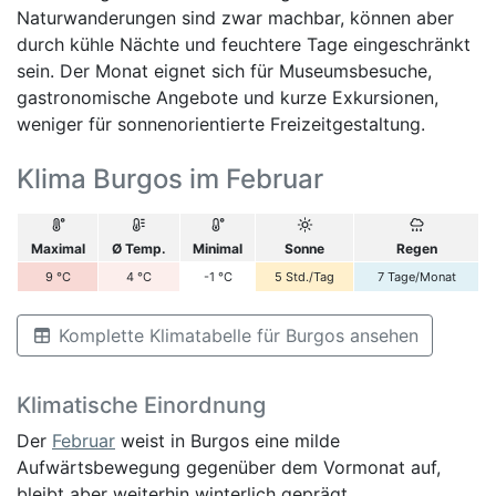
Naturwanderungen sind zwar machbar, können aber
durch kühle Nächte und feuchtere Tage eingeschränkt
sein. Der Monat eignet sich für Museumsbesuche,
gastronomische Angebote und kurze Exkursionen,
weniger für sonnenorientierte Freizeitgestaltung.
Klima Burgos im Februar
Maximal
Ø Temp.
Minimal
Sonne
Regen
9
°C
4
°C
-1
°C
5
Std./Tag
7
Tage/Monat
Komplette Klimatabelle für Burgos ansehen
Klimatische Einordnung
Der
Februar
weist in Burgos eine milde
Aufwärtsbewegung gegenüber dem Vormonat auf,
bleibt aber weiterhin winterlich geprägt.