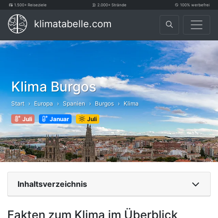
1.500+ Reiseziele
2.000+ Strände
100% werbefrei
klimatabelle.com
Klima Burgos
Start
Europa
Spanien
Burgos
Klima
Juli
Januar
Juli
Inhaltsverzeichnis
Fakten zum Klima im Überblick