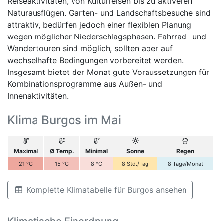
Reiseaktivitäten, von Kulturreisen bis zu aktiveren
Naturausflügen. Garten- und Landschaftsbesuche sind
attraktiv, bedürfen jedoch einer flexiblen Planung
wegen möglicher Niederschlagsphasen. Fahrrad- und
Wandertouren sind möglich, sollten aber auf
wechselhafte Bedingungen vorbereitet werden.
Insgesamt bietet der Monat gute Voraussetzungen für
Kombinationsprogramme aus Außen- und
Innenaktivitäten.
Klima Burgos im Mai
Maximal
Ø Temp.
Minimal
Sonne
Regen
21
°C
15
°C
8
°C
8
Std./Tag
8
Tage/Monat
Komplette Klimatabelle für Burgos ansehen
Klimatische Einordnung