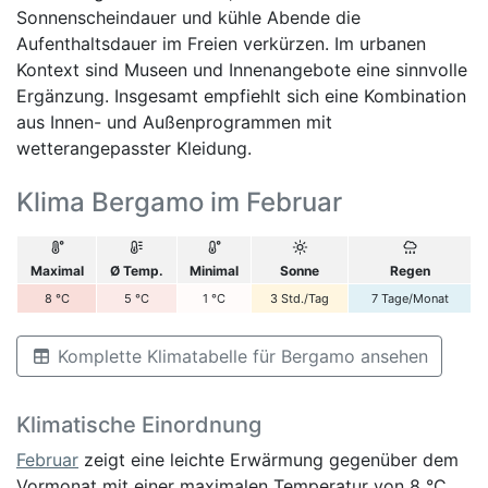
Sonnenscheindauer und kühle Abende die
Aufenthaltsdauer im Freien verkürzen. Im urbanen
Kontext sind Museen und Innenangebote eine sinnvolle
Ergänzung. Insgesamt empfiehlt sich eine Kombination
aus Innen- und Außenprogrammen mit
wetterangepasster Kleidung.
Klima Bergamo im Februar
Maximal
Ø Temp.
Minimal
Sonne
Regen
8
°C
5
°C
1
°C
3
Std./Tag
7
Tage/Monat
Komplette Klimatabelle für Bergamo ansehen
Klimatische Einordnung
Februar
zeigt eine leichte Erwärmung gegenüber dem
Vormonat mit einer maximalen Temperatur von 8 °C,