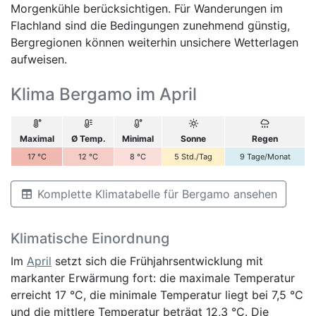
Morgenkühle berücksichtigen. Für Wanderungen im
Flachland sind die Bedingungen zunehmend günstig,
Bergregionen können weiterhin unsichere Wetterlagen
aufweisen.
Klima Bergamo im April
Maximal
Ø Temp.
Minimal
Sonne
Regen
17
°C
12
°C
8
°C
5
Std./Tag
9
Tage/Monat
Komplette Klimatabelle für Bergamo ansehen
Klimatische Einordnung
Im
April
setzt sich die Frühjahrsentwicklung mit
markanter Erwärmung fort: die maximale Temperatur
erreicht 17 °C, die minimale Temperatur liegt bei 7,5 °C
und die mittlere Temperatur beträgt 12,3 °C. Die