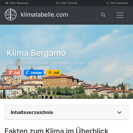
1.500+ Reiseziele
2.000+ Strände
100% werbefrei
klimatabelle.com
Klima Bergamo
Start
Europa
Italien
Bergamo
Klima
Juli
Januar
Juli
Inhaltsverzeichnis
Fakten zum Klima im Überblick