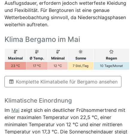
Ausflugsdauer, erfordern jedoch wetterfeste Kleidung
und Flexibilität. Für Bergtouren ist eine genaue
Wetterbeobachtung sinnvoll, da Niederschlagsphasen
weiterhin auftreten.
Klima Bergamo im Mai
Maximal
Ø Temp.
Minimal
Sonne
Regen
23
°C
17
°C
12
°C
7
Std./Tag
10
Tage/Monat
Komplette Klimatabelle für Bergamo ansehen
Klimatische Einordnung
Im
Mai
zeigt sich ein deutlicher Frühsommertrend mit
einer maximalen Temperatur von 22,5 °C, einer
minimalen Temperatur von 12 °C und einer mittleren
Temperatur von 17,3 °C. Die Sonnenscheindauer steigt