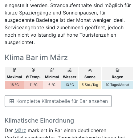
eingestellt werden. Strandaufenthalte sind möglich für
kurze Spaziergänge und Sonnenpausen, für
ausgedehnte Badetage ist der Monat weniger ideal.
Serviceangebote sind zunehmend geöffnet, jedoch
noch nicht vollständig auf hohe Touristenzahlen
ausgerichtet.
Klima Bar im März
Maximal
Ø Temp.
Minimal
Wasser
Sonne
Regen
16
°C
11
°C
6
°C
13
°C
5
Std./Tag
10
Tage/Monat
Komplette Klimatabelle für Bar ansehen
Klimatische Einordnung
Der
März
markiert in Bar einen deutlicheren
Vorfrühlingscharakter. Tageshöchstwerte liegen bei