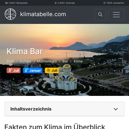
1.500+ Reiseziele
2.000+ Strände
100% werbefrei
klimatabelle.com
Klima Bar
Start
Europa
Montenegro
Bar
Klima
Juli
Januar
Juli
Inhaltsverzeichnis
Fakten zum Klima im Überblick