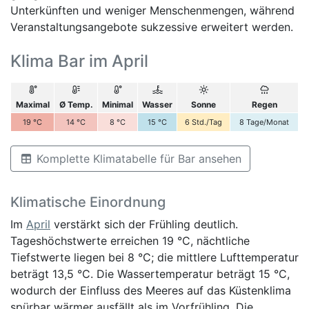
Unterkünften und weniger Menschenmengen, während
Veranstaltungsangebote sukzessive erweitert werden.
Klima Bar im April
Maximal
Ø Temp.
Minimal
Wasser
Sonne
Regen
19
°C
14
°C
8
°C
15
°C
6
Std./Tag
8
Tage/Monat
Komplette Klimatabelle für Bar ansehen
Klimatische Einordnung
Im
April
verstärkt sich der Frühling deutlich.
Tageshöchstwerte erreichen 19 °C, nächtliche
Tiefstwerte liegen bei 8 °C; die mittlere Lufttemperatur
beträgt 13,5 °C. Die Wassertemperatur beträgt 15 °C,
wodurch der Einfluss des Meeres auf das Küstenklima
spürbar wärmer ausfällt als im Vorfrühling. Die