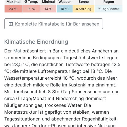
Maximal
Ø Temp.
Minimal
Wasser
Sonne
Regen
24
°C
18
°C
13
°C
18
°C
8
Std./Tag
6
Tage/Monat
Komplette Klimatabelle für Bar ansehen
Klimatische Einordnung
Der
Mai
präsentiert in Bar ein deutliches Annähern an
sommerliche Bedingungen. Tageshöchstwerte liegen
bei 23,5 °C, die nächtlichen Tiefstwerte betragen 12,5
°C; die mittlere Lufttemperatur liegt bei 18 °C. Die
Wassertemperatur erreicht 18 °C, wodurch das Meer
eine deutlich mildere Rolle im Küstenklima einnimmt.
Mit durchschnittlich 8 Std./Tag Sonnenschein und nur
circa 6 Tage/Monat mit Niederschlag dominiert
häufiger sonniges, trockenes Wetter. Die
Monatsstruktur ist geprägt von stabilen, warmen
Tagessituationen und abnehmender Regenhäufigkeit,
was längere Outdoor-Phasen und intensive Nutzung