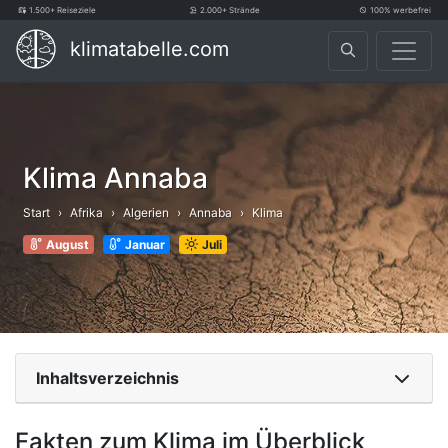
1.500+ Reiseziele
2.000+ Strände
100% werbefrei
klimatabelle.com
Klima Annaba
Start
Afrika
Algerien
Annaba
Klima
August
Januar
Juli
Inhaltsverzeichnis
Fakten zum Klima im Überblick