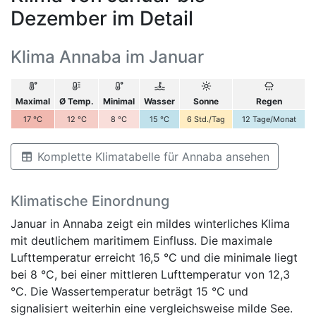
Dezember im Detail
Klima Annaba im Januar
Maximal
Ø Temp.
Minimal
Wasser
Sonne
Regen
17
°C
12
°C
8
°C
15
°C
6
Std./Tag
12
Tage/Monat
Komplette Klimatabelle für Annaba ansehen
Klimatische Einordnung
Januar in Annaba zeigt ein mildes winterliches Klima
mit deutlichem maritimem Einfluss. Die maximale
Lufttemperatur erreicht 16,5 °C und die minimale liegt
bei 8 °C, bei einer mittleren Lufttemperatur von 12,3
°C. Die Wassertemperatur beträgt 15 °C und
signalisiert weiterhin eine vergleichsweise milde See.