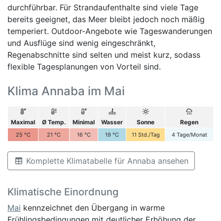
durchführbar. Für Strandaufenthalte sind viele Tage
bereits geeignet, das Meer bleibt jedoch noch mäßig
temperiert. Outdoor-Angebote wie Tageswanderungen
und Ausflüge sind wenig eingeschränkt,
Regenabschnitte sind selten und meist kurz, sodass
flexible Tagesplanungen von Vorteil sind.
Klima Annaba im Mai
Maximal
Ø Temp.
Minimal
Wasser
Sonne
Regen
25
°C
21
°C
16
°C
19
°C
11
Std./Tag
4
Tage/Monat
Komplette Klimatabelle für Annaba ansehen
Klimatische Einordnung
Mai
kennzeichnet den Übergang in warme
Frühlingsbedingungen mit deutlicher Erhöhung der