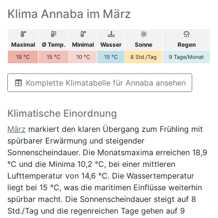
Klima Annaba im März
Maximal
Ø Temp.
Minimal
Wasser
Sonne
Regen
19
°C
15
°C
10
°C
15
°C
8
Std./Tag
9
Tage/Monat
Komplette Klimatabelle für Annaba ansehen
Klimatische Einordnung
März
markiert den klaren Übergang zum Frühling mit
spürbarer Erwärmung und steigender
Sonnenscheindauer. Die Monatsmaxima erreichen 18,9
°C und die Minima 10,2 °C, bei einer mittleren
Lufttemperatur von 14,6 °C. Die Wassertemperatur
liegt bei 15 °C, was die maritimen Einflüsse weiterhin
spürbar macht. Die Sonnenscheindauer steigt auf 8
Std./Tag und die regenreichen Tage gehen auf 9