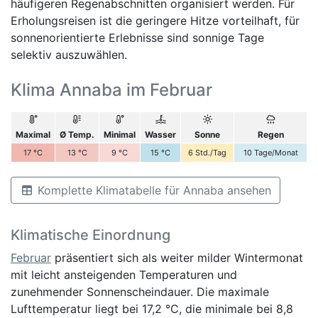
häufigeren Regenabschnitten organisiert werden. Für
Erholungsreisen ist die geringere Hitze vorteilhaft, für
sonnenorientierte Erlebnisse sind sonnige Tage
selektiv auszuwählen.
Klima Annaba im Februar
Maximal
Ø Temp.
Minimal
Wasser
Sonne
Regen
17
°C
13
°C
9
°C
15
°C
6
Std./Tag
10
Tage/Monat
Komplette Klimatabelle für Annaba ansehen
Klimatische Einordnung
Februar
präsentiert sich als weiter milder Wintermonat
mit leicht ansteigenden Temperaturen und
zunehmender Sonnenscheindauer. Die maximale
Lufttemperatur liegt bei 17,2 °C, die minimale bei 8,8