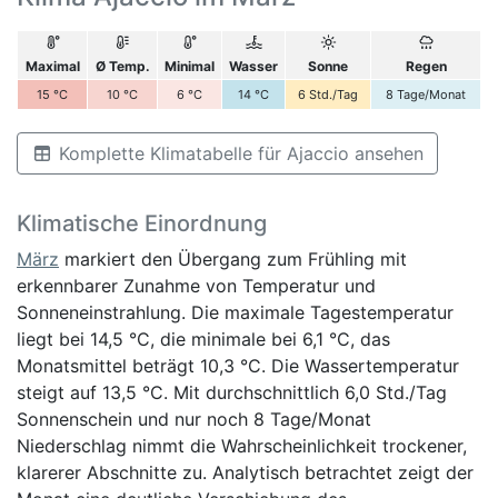
Maximal
Ø Temp.
Minimal
Wasser
Sonne
Regen
15
°C
10
°C
6
°C
14
°C
6
Std./Tag
8
Tage/Monat
Komplette Klimatabelle für Ajaccio ansehen
Klimatische Einordnung
März
markiert den Übergang zum Frühling mit
erkennbarer Zunahme von Temperatur und
Sonneneinstrahlung. Die maximale Tagestemperatur
liegt bei 14,5 °C, die minimale bei 6,1 °C, das
Monatsmittel beträgt 10,3 °C. Die Wassertemperatur
steigt auf 13,5 °C. Mit durchschnittlich 6,0 Std./Tag
Sonnenschein und nur noch 8 Tage/Monat
Niederschlag nimmt die Wahrscheinlichkeit trockener,
klarerer Abschnitte zu. Analytisch betrachtet zeigt der