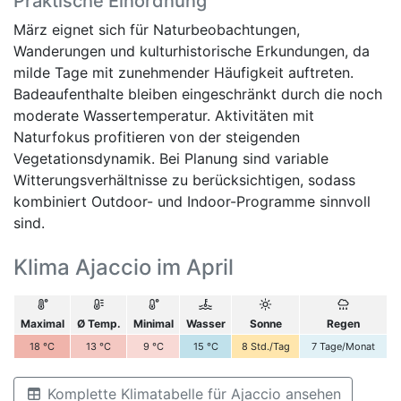
Praktische Einordnung
März eignet sich für Naturbeobachtungen,
Wanderungen und kulturhistorische Erkundungen, da
milde Tage mit zunehmender Häufigkeit auftreten.
Badeaufenthalte bleiben eingeschränkt durch die noch
moderate Wassertemperatur. Aktivitäten mit
Naturfokus profitieren von der steigenden
Vegetationsdynamik. Bei Planung sind variable
Witterungsverhältnisse zu berücksichtigen, sodass
kombiniert Outdoor- und Indoor-Programme sinnvoll
sind.
Klima Ajaccio im April
Maximal
Ø Temp.
Minimal
Wasser
Sonne
Regen
18
°C
13
°C
9
°C
15
°C
8
Std./Tag
7
Tage/Monat
Komplette Klimatabelle für Ajaccio ansehen