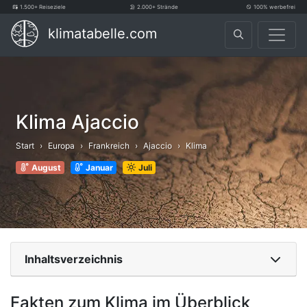
1.500+ Reiseziele
2.000+ Strände
100% werbefrei
klimatabelle.com
Klima Ajaccio
Start
Europa
Frankreich
Ajaccio
Klima
August
Januar
Juli
Inhaltsverzeichnis
Fakten zum Klima im Überblick