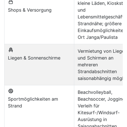
kleine Läden, Kioskstä
Shops & Versorgung
und
Lebensmittelgeschäfte
Strandnähe; größere
Einkaufsmöglichkeiten
Ort Janga/Paulista
Vermietung von Liegen
Liegen & Sonnenschirme
und Schirmen an
mehreren
Strandabschnitten
saisonabhängig mögli
Beachvolleyball,
Sportmöglichkeiten am
Beachsoccer, Jogging;
Strand
Verleih für
Kitesurf-/Windsurf-
Ausrüstung in
Saisonabschnitten