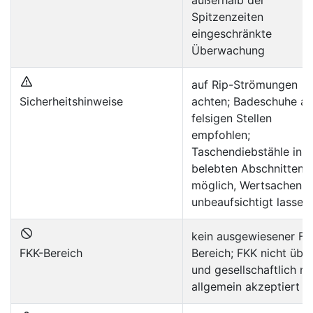
außerhalb der
Spitzenzeiten
eingeschränkte
Überwachung
auf Rip-Strömungen
Sicherheitshinweise
achten; Badeschuhe an
felsigen Stellen
empfohlen;
Taschendiebstähle in
belebten Abschnitten
möglich, Wertsachen n
unbeaufsichtigt lassen
kein ausgewiesener FK
FKK-Bereich
Bereich; FKK nicht übli
und gesellschaftlich ni
allgemein akzeptiert