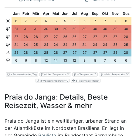
Jan
Feb
Mär
Apr
Mai
Jun
Jul
Aug
Sep
Okt
Nov
Dez
8
7
7
6
6
5
5
6
7
7
7
8
31
31
31
30
30
29
29
30
30
30
30
30
27
28
28
27
27
26
26
27
27
27
27
28
24
24
25
24
24
24
23
24
24
24
25
25
28
28
28
28
28
27
27
27
27
27
28
28
6
6
8
12
14
13
12
9
8
7
6
6
ø Sonnenstunden/Tag
ø Max. Temperatur °C
ø Temperatur °C
ø Min. Temperatur °C
ø Wassertemperatur °C
ø Regentage/Monat
Praia do Janga: Details, Beste
Reisezeit, Wasser & mehr
Praia do Janga ist ein weitläufiger, urbaner Strand an
der Atlantikküste im Nordosten Brasiliens. Er liegt in
der Gemeinde
Paulista
im Bundesstaat Pernambuco,