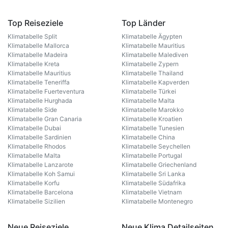
Top Reiseziele
Top Länder
Klimatabelle Split
Klimatabelle Ägypten
Klimatabelle Mallorca
Klimatabelle Mauritius
Klimatabelle Madeira
Klimatabelle Malediven
Klimatabelle Kreta
Klimatabelle Zypern
Klimatabelle Mauritius
Klimatabelle Thailand
Klimatabelle Teneriffa
Klimatabelle Kapverden
Klimatabelle Fuerteventura
Klimatabelle Türkei
Klimatabelle Hurghada
Klimatabelle Malta
Klimatabelle Side
Klimatabelle Marokko
Klimatabelle Gran Canaria
Klimatabelle Kroatien
Klimatabelle Dubai
Klimatabelle Tunesien
Klimatabelle Sardinien
Klimatabelle China
Klimatabelle Rhodos
Klimatabelle Seychellen
Klimatabelle Malta
Klimatabelle Portugal
Klimatabelle Lanzarote
Klimatabelle Griechenland
Klimatabelle Koh Samui
Klimatabelle Sri Lanka
Klimatabelle Korfu
Klimatabelle Südafrika
Klimatabelle Barcelona
Klimatabelle Vietnam
Klimatabelle Sizilien
Klimatabelle Montenegro
Neue Reiseziele
Neue Klima Detailseiten