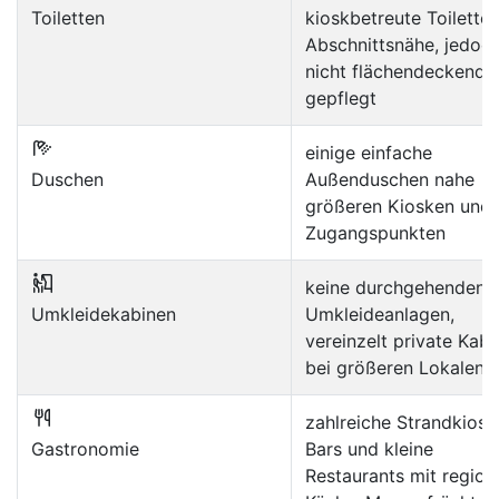
Toiletten
kioskbetreute Toiletten
Abschnittsnähe, jedoc
nicht flächendeckend
gepflegt
einige einfache
Duschen
Außenduschen nahe
größeren Kiosken und
Zugangspunkten
keine durchgehenden
Umkleidekabinen
Umkleideanlagen,
vereinzelt private Kab
bei größeren Lokalen
zahlreiche Strandkiosk
Gastronomie
Bars und kleine
Restaurants mit region