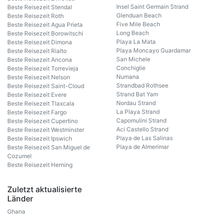
Insel Saint Germain Strand
Beste Reisezeit Stendal
Glenduan Beach
Beste Reisezeit Roth
Five Mile Beach
Beste Reisezeit Agua Prieta
Long Beach
Beste Reisezeit Borowitschi
Playa La Mata
Beste Reisezeit Dimona
Playa Moncayo Guardamar
Beste Reisezeit Rialto
San Michele
Beste Reisezeit Ancona
Conchiglie
Beste Reisezeit Torrevieja
Numana
Beste Reisezeit Nelson
Strandbad Rothsee
Beste Reisezeit Saint-Cloud
Strand Bat Yam
Beste Reisezeit Evere
Nordau Strand
Beste Reisezeit Tlaxcala
La Playa Strand
Beste Reisezeit Fargo
Capomulini Strand
Beste Reisezeit Cupertino
Aci Castello Strand
Beste Reisezeit Westminster
Playa de Las Salinas
Beste Reisezeit Ipswich
Playa de Almerimar
Beste Reisezeit San Miguel de
Cozumel
Beste Reisezeit Herning
Zuletzt aktualisierte
Länder
Ghana