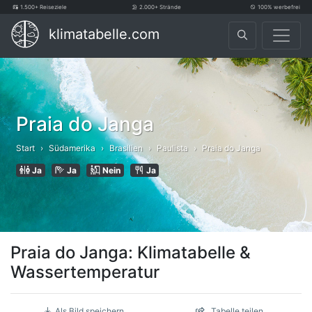
1.500+ Reiseziele
2.000+ Strände
100% werbefrei
klimatabelle.com
Praia do Janga
Start
Südamerika
Brasilien
Paulista
Praia do Janga
Ja
Ja
Nein
Ja
Praia do Janga: Klimatabelle &
Wassertemperatur
Als Bild speichern
Tabelle teilen