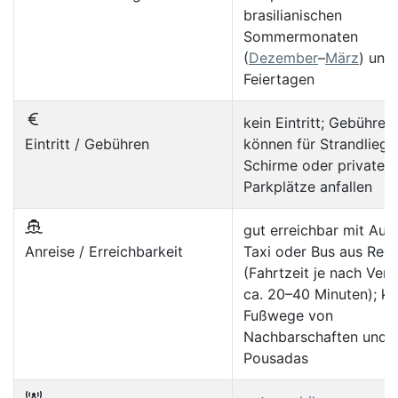
brasilianischen
Sommermonaten
(
Dezember
–
März
) und
Feiertagen
kein Eintritt; Gebühren
Eintritt / Gebühren
können für Strandliege
Schirme oder private
Parkplätze anfallen
gut erreichbar mit Auto
Anreise / Erreichbarkeit
Taxi oder Bus aus Reci
(Fahrtzeit je nach Verk
ca. 20–40 Minuten); ku
Fußwege von
Nachbarschaften und
Pousadas