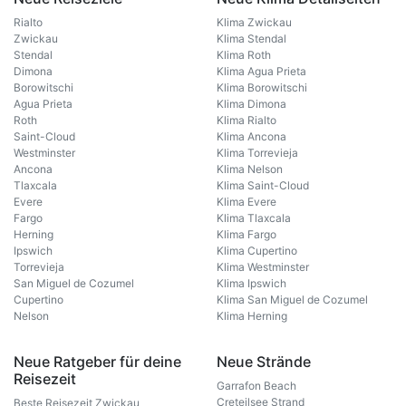
Rialto
Klima Zwickau
Zwickau
Klima Stendal
Stendal
Klima Roth
Dimona
Klima Agua Prieta
Borowitschi
Klima Borowitschi
Agua Prieta
Klima Dimona
Roth
Klima Rialto
Saint-Cloud
Klima Ancona
Westminster
Klima Torrevieja
Ancona
Klima Nelson
Tlaxcala
Klima Saint-Cloud
Evere
Klima Evere
Fargo
Klima Tlaxcala
Herning
Klima Fargo
Ipswich
Klima Cupertino
Torrevieja
Klima Westminster
San Miguel de Cozumel
Klima Ipswich
Cupertino
Klima San Miguel de Cozumel
Nelson
Klima Herning
Neue Ratgeber für deine
Neue Strände
Reisezeit
Garrafon Beach
Creteilsee Strand
Beste Reisezeit Zwickau