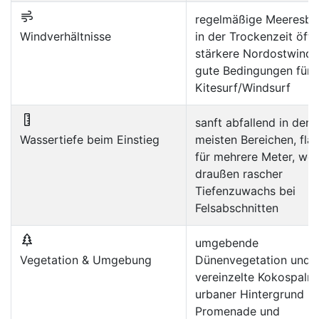
regelmäßige Meeresbri
Windverhältnisse
in der Trockenzeit öfte
stärkere Nordostwinde
gute Bedingungen für
Kitesurf/Windsurf
sanft abfallend in den
Wassertiefe beim Einstieg
meisten Bereichen, fla
für mehrere Meter, wei
draußen rascher
Tiefenzuwachs bei
Felsabschnitten
umgebende
Vegetation & Umgebung
Dünenvegetation und
vereinzelte Kokospalm
urbaner Hintergrund m
Promenade und