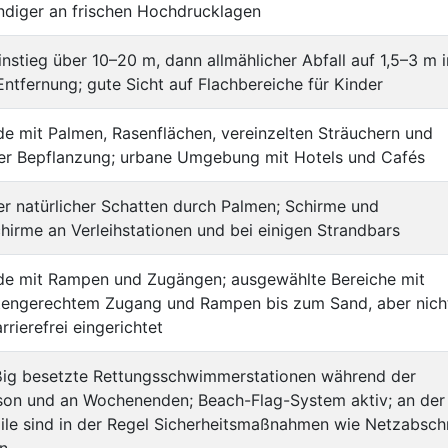
indiger an frischen Hochdrucklagen
instieg über 10–20 m, dann allmählicher Abfall auf 1,5–3 m i
Entfernung; gute Sicht auf Flachbereiche für Kinder
e mit Palmen, Rasenflächen, vereinzelten Sträuchern und
her Bepflanzung; urbane Umgebung mit Hotels und Cafés
r natürlicher Schatten durch Palmen; Schirme und
irme an Verleihstationen und bei einigen Strandbars
e mit Rampen und Zugängen; ausgewählte Bereiche mit
tengerechtem Zugang und Rampen bis zum Sand, aber nich
rrierefrei eingerichtet
ig besetzte Rettungsschwimmerstationen während der
son und an Wochenenden; Beach-Flag-System aktiv; an der
le sind in der Regel Sicherheitsmaßnahmen wie Netzabschn
n