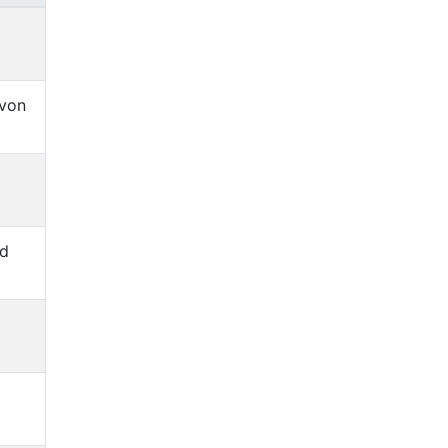
 von
nd