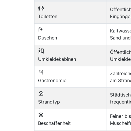
Öffentlic
Toiletten
Eingänge
Kaltwass
Duschen
Sand und
Öffentlic
Umkleidekabinen
Umkleide
Zahlreic
Gastronomie
am Strand
Städtisc
Strandtyp
frequenti
Feiner bi
Beschaffenheit
Muschelf