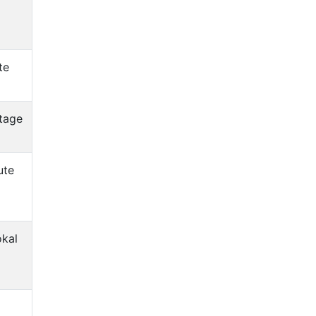
te
tage
ute
okal