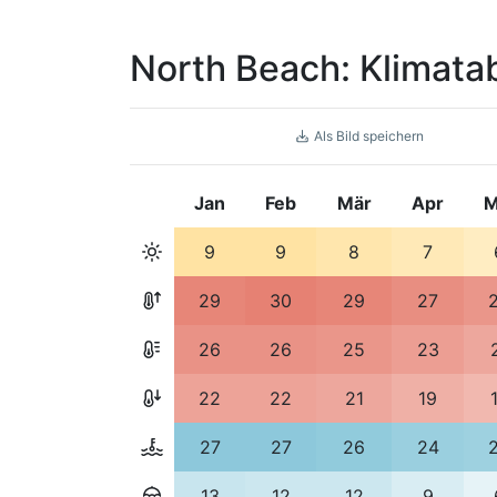
North Beach: Klimata
Als Bild speichern
Jan
Feb
Mär
Apr
M
9
9
8
7
29
30
29
27
26
26
25
23
22
22
21
19
27
27
26
24
13
12
12
9