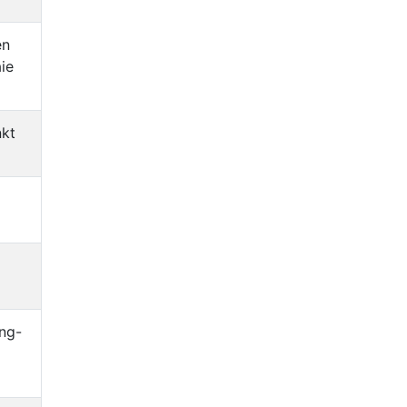
en
ie
nkt
ing-