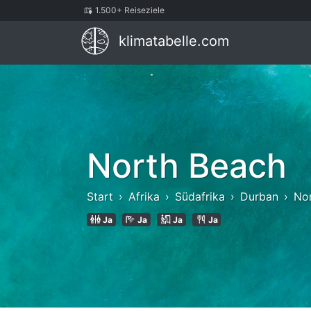
1.500+ Reiseziele
klimatabelle.com
North Beach
Start
Afrika
Südafrika
Durban
No
Ja
Ja
Ja
Ja