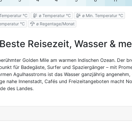
Temperatur °C
ø Temperatur °C
ø Min. Temperatur °C
emperatur °C
ø Regentage/Monat
 Beste Reisezeit, Wasser & me
berühmter Golden Mile am warmen Indischen Ozean. Der bre
fpunkt für Badegäste, Surfer und Spaziergänger – mit Prom
armen Agulhasstroms ist das Wasser ganzjährig angenehm, 
age nahe Innenstadt, Cafés und Freizeitangeboten macht No
nde des Landes.