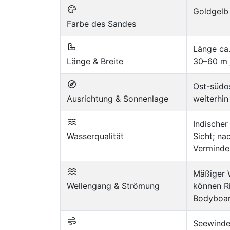
Goldgelb 
Farbe des Sandes
Länge ca.
Länge & Breite
30–60 m 
Ost-südo
Ausrichtung & Sonnenlage
weiterhi
Indische
Wasserqualität
Sicht; na
Verminde
Mäßiger W
Wellengang & Strömung
können R
Bodyboar
Seewinde 