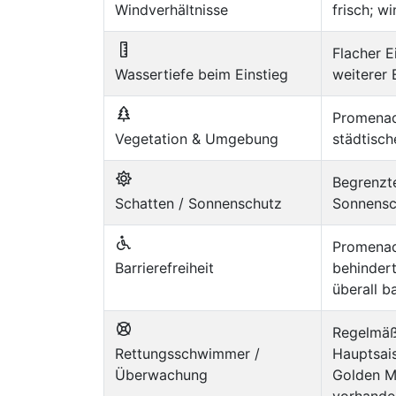
Windverhältnisse
frisch; w
Flacher E
Wassertiefe beim Einstieg
weiterer 
Promenad
Vegetation & Umgebung
städtisc
Begrenzte
Schatten / Sonnenschutz
Sonnensch
Promenad
Barrierefreiheit
behinder
überall ba
Regelmäß
Rettungsschwimmer /
Hauptsai
Überwachung
Golden Mi
vorhande