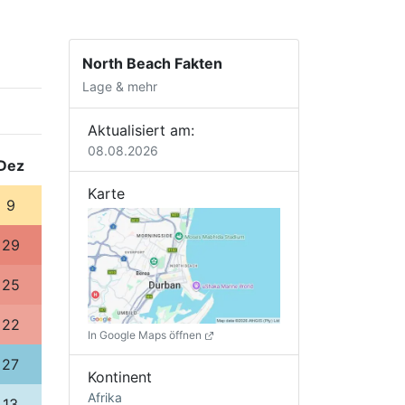
North Beach Fakten
Lage & mehr
Aktualisiert am:
08.08.2026
Dez
Karte
9
29
25
22
In Google Maps öffnen
27
Kontinent
Afrika
13