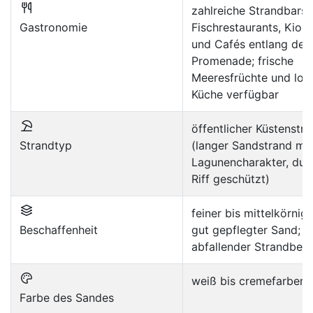
zahlreiche Strandbars,
Gastronomie
Fischrestaurants, Kios
und Cafés entlang der
Promenade; frische
Meeresfrüchte und lok
Küche verfügbar
öffentlicher Küstenstr
Strandtyp
(langer Sandstrand mit
Lagunencharakter, dur
Riff geschützt)
feiner bis mittelkörnige
Beschaffenheit
gut gepflegter Sand; f
abfallender Strandbere
weiß bis cremefarben
Farbe des Sandes