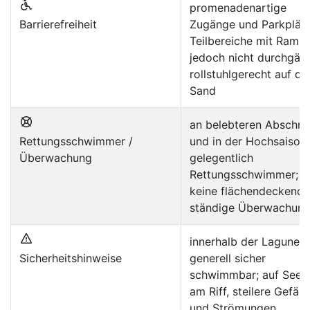
promenadenartige
Barrierefreiheit
Zugänge und Parkplätz
Teilbereiche mit Ramp
jedoch nicht durchgän
rollstuhlgerecht auf d
Sand
an belebteren Abschni
Rettungsschwimmer /
und in der Hochsaison
Überwachung
gelegentlich
Rettungsschwimmer;
keine flächendeckende
ständige Überwachun
innerhalb der Lagune
Sicherheitshinweise
generell sicher
schwimmbar; auf Seeig
am Riff, steilere Gefäll
und Strömungen