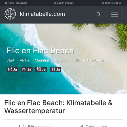
1.500+ Reiseziele
2.000+ Strände
100% werbefrei
klimatabelle.com
Flic en Flac Beach
Start
Afrika
Mauritius
Mauritius
Flic en Flac Beach
Ja
Ja
Ja
Ja
Flic en Flac Beach: Klimatabelle &
Wassertemperatur
Als Bild speichern
Tabelle teilen