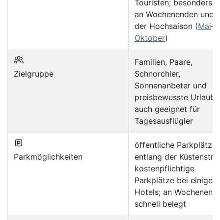
Touristen; besonders v
an Wochenenden und i
der Hochsaison (
Mai
–
Oktober
)
Familien, Paare,
Zielgruppe
Schnorchler,
Sonnenanbeter und
preisbewusste Urlaube
auch geeignet für
Tagesausflügler
öffentliche Parkplätze
Parkmöglichkeiten
entlang der Küstenstra
kostenpflichtige
Parkplätze bei einigen
Hotels; an Wochenend
schnell belegt