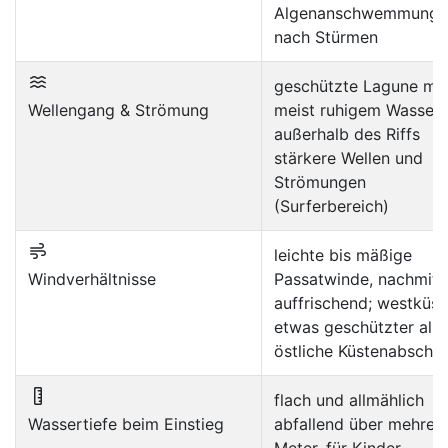
Algenanschwemmunge
nach Stürmen
geschützte Lagune mit
Wellengang & Strömung
meist ruhigem Wasser;
außerhalb des Riffs
stärkere Wellen und
Strömungen
(Surferbereich)
leichte bis mäßige
Windverhältnisse
Passatwinde, nachmitt
auffrischend; westküst
etwas geschützter als
östliche Küstenabschni
flach und allmählich
Wassertiefe beim Einstieg
abfallend über mehrer