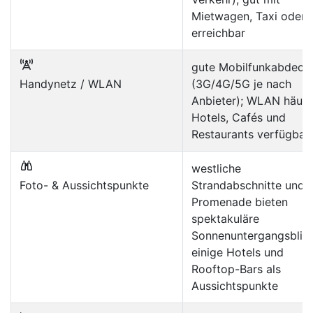
Mietwagen, Taxi oder 
erreichbar
gute Mobilfunkabdeck
Handynetz / WLAN
(3G/4G/5G je nach
Anbieter); WLAN häufig
Hotels, Cafés und
Restaurants verfügbar
westliche
Foto- & Aussichtspunkte
Strandabschnitte und
Promenade bieten
spektakuläre
Sonnenuntergangsblick
einige Hotels und
Rooftop-Bars als
Aussichtspunkte