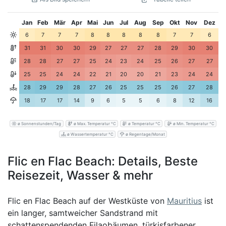
Jan
Feb
Mär
Apr
Mai
Jun
Jul
Aug
Sep
Okt
Nov
Dez
6
7
7
7
8
8
8
8
8
7
7
6
31
31
30
30
29
27
27
27
28
29
30
30
28
28
27
27
25
24
23
24
25
26
27
27
25
25
24
24
22
21
20
20
21
23
24
24
28
29
29
28
27
26
25
25
25
26
27
28
18
17
17
14
9
6
5
5
6
8
12
16
ø Sonnenstunden/Tag
ø Max. Temperatur °C
ø Temperatur °C
ø Min. Temperatur °C
ø Wassertemperatur °C
ø Regentage/Monat
Flic en Flac Beach: Details, Beste
Reisezeit, Wasser & mehr
Flic en Flac Beach auf der Westküste von
Mauritius
ist
ein langer, samtweicher Sandstrand mit
schattenspendenden Filaobäumen, türkisfarbener