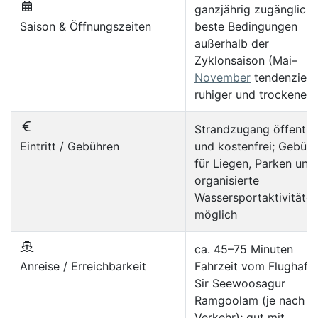
ganzjährig zugänglich;
Saison & Öffnungszeiten
beste Bedingungen
außerhalb der
Zyklonsaison (Mai–
November
tendenziell
ruhiger und trockener)
Strandzugang öffentli
Eintritt / Gebühren
und kostenfrei; Gebüh
für Liegen, Parken und
organisierte
Wassersportaktivitäte
möglich
ca. 45–75 Minuten
Anreise / Erreichbarkeit
Fahrzeit vom Flughafe
Sir Seewoosagur
Ramgoolam (je nach
Verkehr); gut mit