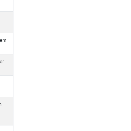
dem
er
n