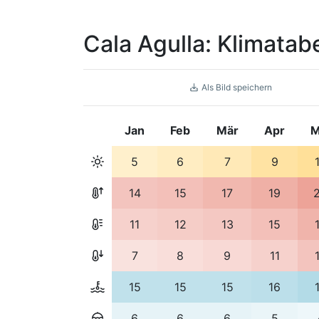
Cala Agulla: Klimata
Als Bild speichern
Jan
Feb
Mär
Apr
M
5
6
7
9
14
15
17
19
11
12
13
15
7
8
9
11
15
15
15
16
6
6
6
5