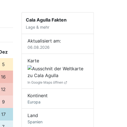
Cala Agulla Fakten
Lage & mehr
Aktualisiert am:
06.08.2026
Dez
Karte
5
16
In Google Maps öffnen
12
Kontinent
9
Europa
17
Land
Spanien
7