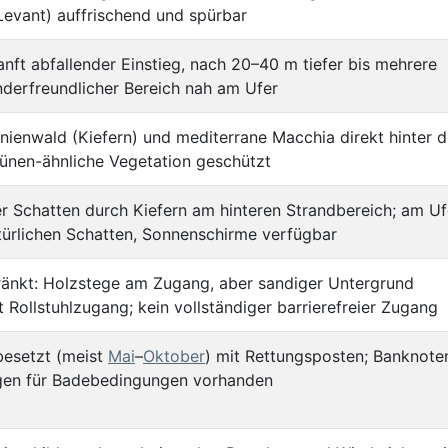
evant) auffrischend und spürbar
sanft abfallender Einstieg, nach 20–40 m tiefer bis mehrere
nderfreundlicher Bereich nah am Ufer
inienwald (Kiefern) und mediterrane Macchia direkt hinter 
ünen-ähnliche Vegetation geschützt
er Schatten durch Kiefern am hinteren Strandbereich; am Uf
türlichen Schatten, Sonnenschirme verfügbar
ränkt: Holzstege am Zugang, aber sandiger Untergrund
 Rollstuhlzugang; kein vollständiger barrierefreier Zugang
besetzt (meist
Mai
–
Oktober
) mit Rettungsposten; Banknote
gen für Badebedingungen vorhanden