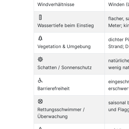
Windverhältnisse
Winden (L
flacher, 
Wassertiefe beim Einstieg
Meter; ki
dichter P
Vegetation & Umgebung
Strand; D
natürlich
Schatten / Sonnenschutz
wenig na
eingesch
Barrierefreiheit
erschwert
saisonal 
Rettungsschwimmer /
und Flag
Überwachung