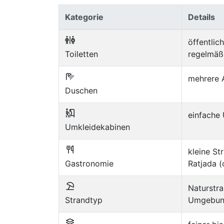
Kategorie
Details
öffentlic
Toiletten
regelmäßi
mehrere 
Duschen
einfache
Umkleidekabinen
kleine St
Gastronomie
Ratjada (
Naturstra
Strandtyp
Umgebu