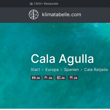
1.500+ Reiseziele
klimatabelle.com
Cala Agulla
Start
Europa
Spanien
Cala Ratjada
Ja
Ja
Ja
Ja