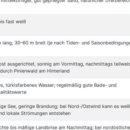
s mittelkörniger, gut gepflegter Sand, natürlicher Uferbereic
bis fast weiß
 lang, 30–60 m breit (je nach Tiden- und Saisonbedingung
st ausgerichtet, sonnig am Vormittag, nachmittags teilwei
durch Pinienwald am Hinterland
es, türkisfarbenes Wasser; regelmäßig gute Bade- und
alitätswerte
ige See, geringe Brandung; bei Nord-/Ostwind kann es well
nd lokale Strömungen entstehen
ichte bis mäßige Landbrise am Nachmittag; bei nordöstlich